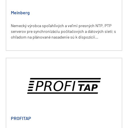
Meinberg
Nemecký výrobca spoľahlivých a veľmi presných NTP, PTP
serverov pre synchronizáciu počítačových a dátových sietí; s
ohľadom na plánované nasadenie sú k dispozícii
škálovateľné zariadenia s voliteľným počtom výstupných
rozhraní, referenčnými vstupmi, rôznymi typmi interných
oscilátorov a pod.
PROFITAP