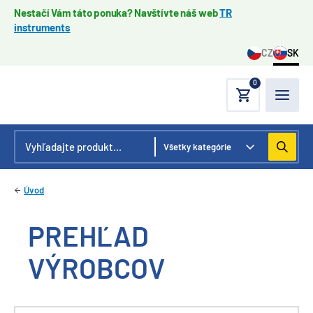
Nestačí Vám táto ponuka? Navštívte náš web
TR
instruments
CZ
SK
0
Úvod
PREHĽAD
VÝROBCOV