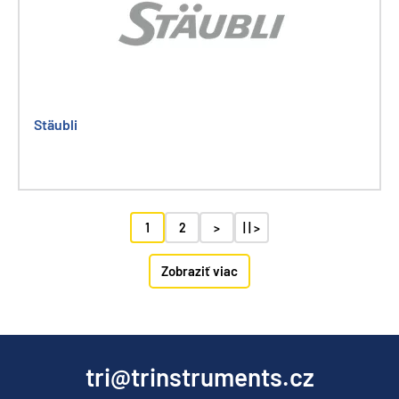
Stäubli
1
2
>
| | >
Zobraziť viac
tri@trinstruments.cz