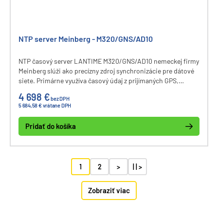
NTP server Meinberg - M320/GNS/AD10
NTP časový server LANTIME M320/GNS/AD10 nemeckej firmy
Meinberg slúži ako precízny zdroj synchronizácie pre dátové
siete. Primárne využíva časový údaj z prijímaných GPS,
GLONASS a Galileo satelitov. Pri výpadku oboch GNSS
4 698 €
bez DPH
signálov je využitý presný interný oscilátor.
5 684,58 € vrátane DPH
Pridať do košíka
1
2
>
| | >
Zobraziť viac