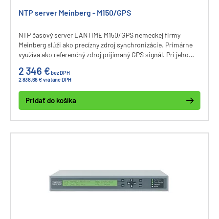
NTP server Meinberg - M150/GPS
NTP časový server LANTIME M150/GPS nemeckej firmy
Meinberg slúži ako precízny zdroj synchronizácie. Primárne
využíva ako referenčný zdroj prijímaný GPS signál. Pri jeho
výpadku je využitý presný interný oscilátor na zachovanie
2 346 €
bez DPH
distribúcie NTP.
2 838,66 € vrátane DPH
Pridať do košíka