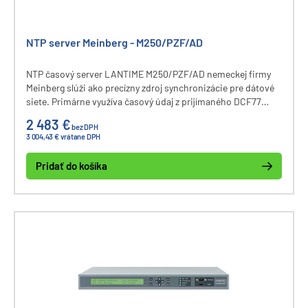
NTP server Meinberg - M250/PZF/AD
NTP časový server LANTIME M250/PZF/AD nemeckej firmy
Meinberg slúži ako precízny zdroj synchronizácie pre dátové
siete. Primárne využíva časový údaj z prijímaného DCF77
signálu. Pri výpadku DCF77 je využitý presný interný
2 483 €
bez DPH
oscilátor.
3 004,43 € vrátane DPH
Pridať do košíka