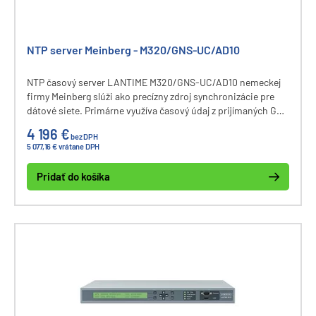
NTP server Meinberg - M320/GNS-UC/AD10
NTP časový server LANTIME M320/GNS-UC/AD10 nemeckej
firmy Meinberg slúži ako precízny zdroj synchronizácie pre
dátové siete. Primárne využíva časový údaj z prijímaných GPS
a Galileo satelitov. Pri výpadku GNSS signálov je využitý
4 196 €
bez DPH
presný interný oscilátor.
5 077,16 € vrátane DPH
Pridať do košíka