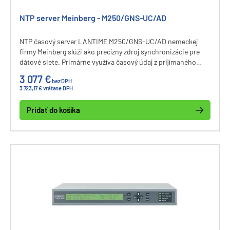
NTP server Meinberg - M250/GNS-UC/AD
NTP časový server LANTIME M250/GNS-UC/AD nemeckej
firmy Meinberg slúži ako precízny zdroj synchronizácie pre
dátové siete. Primárne využíva časový údaj z prijímaného
signálu GPS a Galileo. Pri výpadku prijímača je využitý presný
3 077 €
bez DPH
interný oscilátor na zachovanie behu zariadenia.
3 723,17 € vrátane DPH
Pridať do košíka