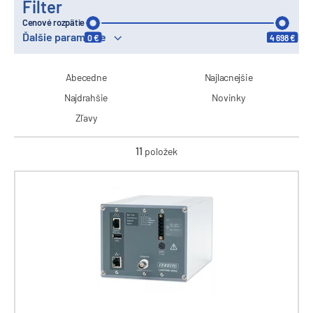
Filter
Cenové rozpätie
Ďalšie parametre
0 €
4 698 €
Abecedne
Najlacnejšie
Najdrahšie
Novinky
Zľavy
11
položek