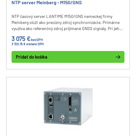
NTP server Meinberg - M150/GNS
NTP časový server LANTIME M150/GNS nemeckej firmy
Meinberg slúži ako precízny zdroj synchronizácie. Primárne
využíva ako referenčný zdroj prijímané GNSS signály. Pri jeho
výpadku je využitý presný interný oscilátor na zachovanie
3 075 €
bez DPH
distribúcie NTP.
3 720,75 € vrátane DPH
Pridať do košíka