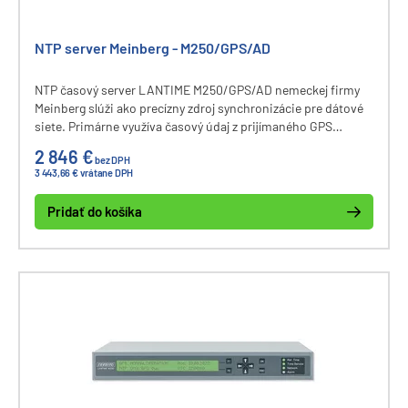
NTP server Meinberg - M250/GPS/AD
NTP časový server LANTIME M250/GPS/AD nemeckej firmy
Meinberg slúži ako precízny zdroj synchronizácie pre dátové
siete. Primárne využíva časový údaj z prijímaného GPS
signálu. Pri výpadku GPS je využitý presný interný oscilátor.
2 846 €
bez DPH
3 443,66 € vrátane DPH
Pridať do košíka