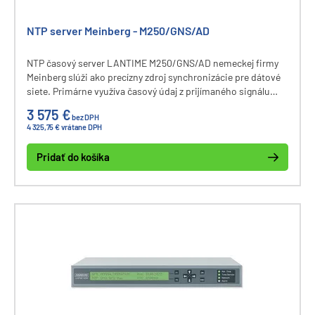
NTP server Meinberg - M250/GNS/AD
NTP časový server LANTIME M250/GNS/AD nemeckej firmy
Meinberg slúži ako precízny zdroj synchronizácie pre dátové
siete. Primárne využíva časový údaj z prijímaného signálu
GPS, GLONASS, Galileo. Pri výpadku prijímača je využitý
3 575 €
bez DPH
presný interný oscilátor na zachovanie behu zariadenia.
4 325,75 € vrátane DPH
Pridať do košíka