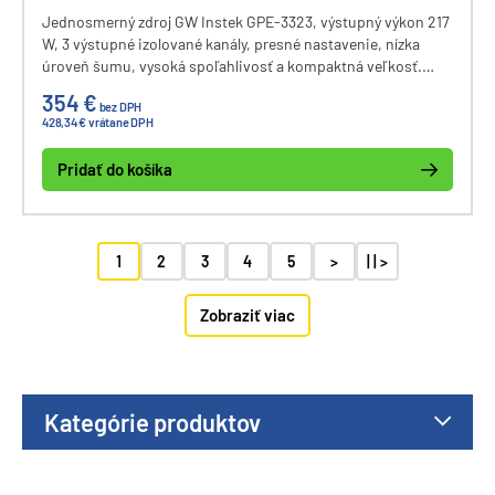
Jednosmerný zdroj GW Instek GPE-3323, výstupný výkon 217
W, 3 výstupné izolované kanály, presné nastavenie, nízka
úroveň šumu, vysoká spoľahlivosť a kompaktná veľkosť.
Umožňuje paralelné/sériové prepojenie zdrojov pre zvýšenie
354 €
bez DPH
výstupného výkonu. Rozhranie pre vzdialené ovládanie
428,34 € vrátane DPH
Remote I/O.
Pridať do košíka
1
2
3
4
5
>
| | >
Zobraziť viac
Kategórie produktov