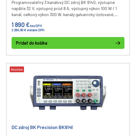
Programovateľný 3 kanálový DC zdroj BK 9140, výstupné
napätie 32 V, výstupný prúd 8 A, výstupný výkon 100 W / 1
kanál, celkový výkon 300 W, kanály galvanicky izolované,
komunikačné rozhranie USB, LAN, GPIB (voliteľne).
1 890 €
bez DPH
2 286,90 € vrátane DPH
Pridať do košíka
Novinka
DC zdroj BK Precision BK9141