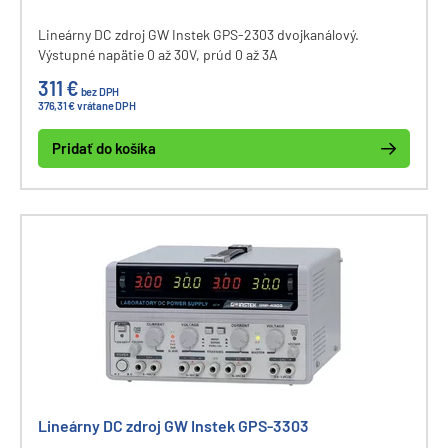
Lineárny DC zdroj GW Instek GPS-2303 dvojkanálový.
Výstupné napätie 0 až 30V, prúd 0 až 3A
311 €
bez DPH
376,31 € vrátane DPH
Pridať do košíka
Lineárny DC zdroj GW Instek GPS-3303