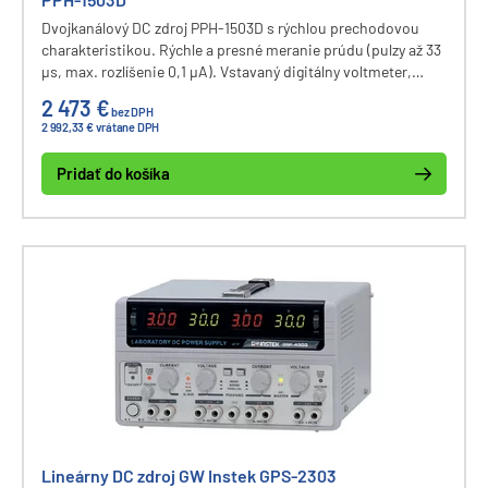
Dvojkanálový DC zdroj PPH-1503D s rýchlou prechodovou
charakteristikou. Rýchle a presné meranie prúdu (pulzy až 33
µs, max. rozlíšenie 0,1 µA). Vstavaný digitálny voltmeter,
funkcia ochrany OVP, OTP, OCP, simulácia batérie,
2 473 €
bez DPH
sekvenčné funkcie, funkcia záťaže. 3,5“ LCD displej,
2 992,33 € vrátane DPH
komunikačné rozhranie USB, GPIB a LAN.
Pridať do košíka
Lineárny DC zdroj GW Instek GPS-2303