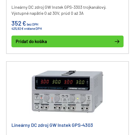
Lineárny DC zdroj GW Instek GPS-3303 trojkanálový.
Výstupné napätie 0 až 30V, prúd 0 až 3A
352 €
bez DPH
425,92 € vrátane DPH
Pridať do košíka
Lineárny DC zdroj GW Instek GPS-4303