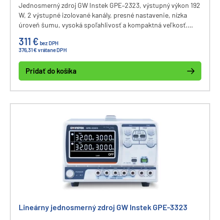
Jednosmerný zdroj GW Instek GPE–2323, výstupný výkon 192
W, 2 výstupné izolované kanály, presné nastavenie, nízka
úroveň šumu, vysoká spoľahlivosť a kompaktná veľkosť.
Umožňuje paralelné/sériové prepojenie zdrojov pre zvýšenie
311 €
bez DPH
výstupného výkonu. Rozhranie pre vzdialené ovládanie
376,31 € vrátane DPH
Remote I/O.
Pridať do košíka
Lineárny jednosmerný zdroj GW Instek GPE-3323