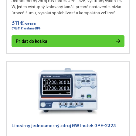
Jednosmerný zdroj GW Instek GPE–1326, výstupný výkon 192
W, jeden výstupný izolovaný kanál, presné nastavenie, nízka
úroveň šumu, vysoká spoľahlivosť a kompaktná veľkosť.
Rozhranie pre vzdialené ovládanie Remote I/O.
311 €
bez DPH
376,31 € vrátane DPH
Pridať do košíka
Lineárny jednosmerný zdroj GW Instek GPE-2323