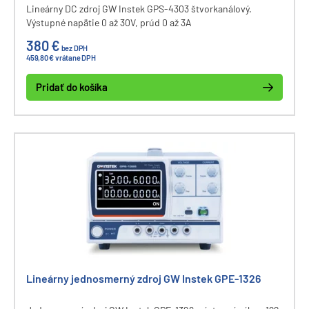
Lineárny DC zdroj GW Instek GPS-4303 štvorkanálový.
Výstupné napätie 0 až 30V, prúd 0 až 3A
380 €
bez DPH
459,80 € vrátane DPH
Pridať do košíka
Lineárny jednosmerný zdroj GW Instek GPE-1326