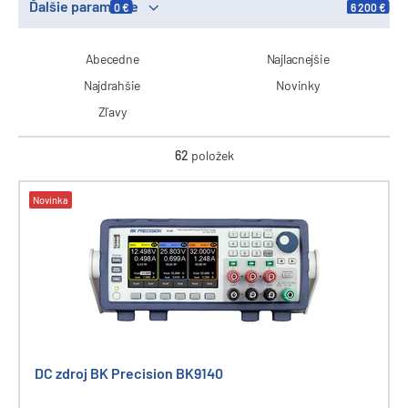
Ďalšie parametre
0 €
6 200 €
Abecedne
Najlacnejšie
Najdrahšie
Novinky
Zľavy
62
položek
Novinka
DC zdroj BK Precision BK9140