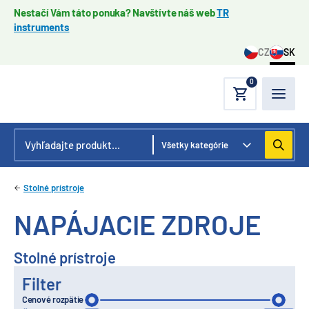
Nestačí Vám táto ponuka? Navštívte náš web
TR
instruments
CZ
SK
0
Stolné prístroje
NAPÁJACIE ZDROJE
Stolné prístroje
Filter
Cenové rozpätie