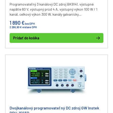
Programovateľný 3 kanálový DC zdroj BK9141, výstupné
napätie 60 V, výstupný prúd 4 A, výstupný výkon 100 W / 1
kanál, celkový výkon 300 W, kanály galvanicky
izolované, komunikačné rozhranie USB, LAN, GPIB
1 890 €
bez DPH
(voliteľne).
2 286,90 € vrátane DPH
Pridať do košíka
Dvojkanálový programovateľný DC zdroj GW Instek
PPH-1503D