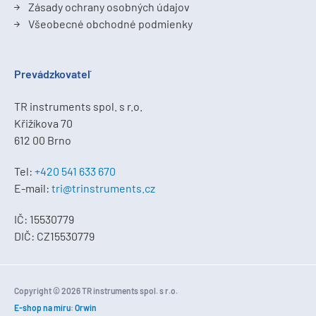
Zásady ochrany osobných údajov
Všeobecné obchodné podmienky
Prevádzkovateľ
TR instruments spol. s r.o.
Křižíkova 70
612 00 Brno
Tel:
+420 541 633 670
E-mail:
tri@trinstruments.cz
IČ: 15530779
DIČ: CZ15530779
Copyright © 2026 TR instruments spol. s r.o.
E-shop na míru
:
Orwin