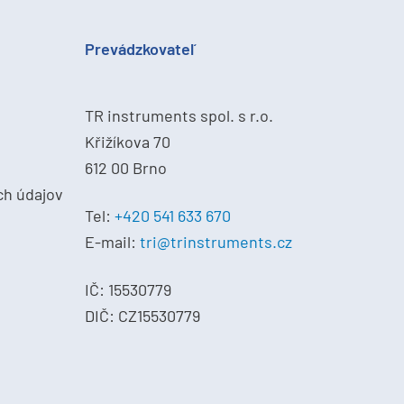
Prevádzkovateľ
TR instruments spol. s r.o.
Křižíkova 70
612 00 Brno
ch údajov
Tel:
+420 541 633 670
E-mail:
tri@trinstruments.cz
IČ: 15530779
DIČ: CZ15530779