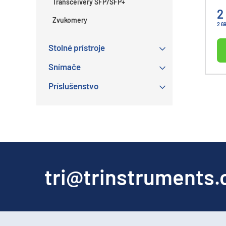
Transceivery SFP/SFP+
pl
2
Zvukomery
2 6
Stolné prístroje
Snímače
Príslušenstvo
tri@trinstruments.