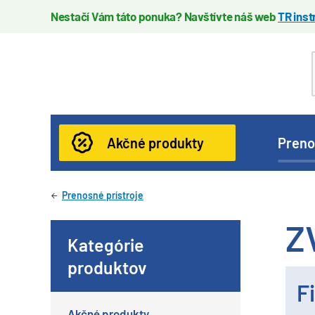
Nestačí Vám táto ponuka? Navštívte náš web
TR ins
Akčné produkty
Preno
Prenosné prístroje
Z
Kategórie
produktov
Fi
Akčné produkty