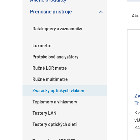
Prenosné prístroje
Abe
Dataloggery a záznamníky
Luxmetre
Protokolové analyzátory
Ručné LCR metre
Ručné multimetre
Zváračky optických vlákien
Zv
Teplomery a vlhkomery
Tr
S
Kv
Testery LAN
vl
Testery optických sietí
S4
Ne