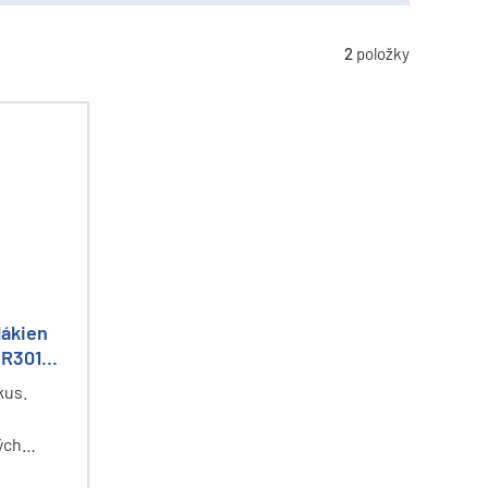
2
položky
lákien
(R301-
kus.
ých
od