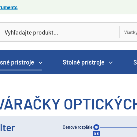
truments
sné prístroje
Stolné prístroje
S
VÁRAČKY OPTICKÝC
lter
Cenové rozpätie
0 €