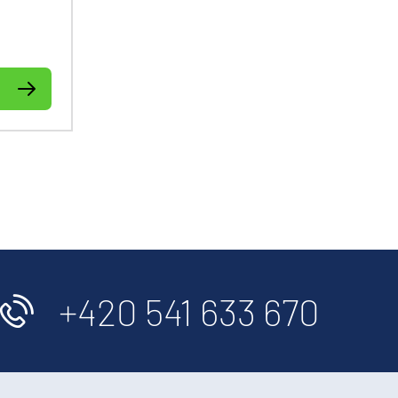
etworks
(core to
+420 541 633 670