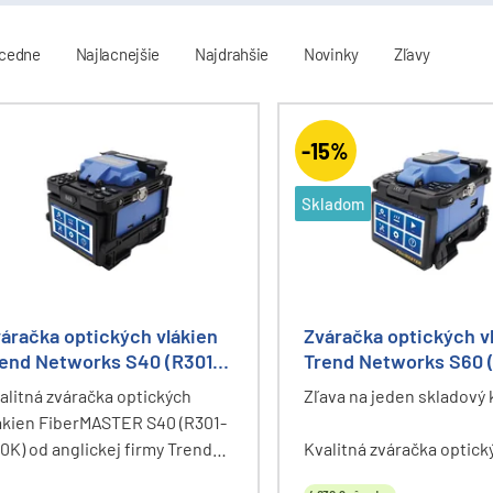
cedne
Najlacnejšie
Najdrahšie
Novinky
Zľavy
-15%
Skladom
áračka optických vlákien
Zváračka optických v
end Networks S40 (R301-
Trend Networks S60 
40K)
S60K)
alitná zváračka optických
Zľava na jeden skladový 
ákien FiberMASTER S40 (R301-
0K) od anglickej firmy Trend
Kvalitná zváračka optick
tworks na zváranie plášť -
vlákien S60 (R301-S60K) 