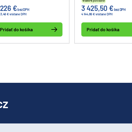
4 030 €
pôvodne
ášť (clad to clad).
anglickej firmy Trend N
 226 €
3 425,50 €
na zváranie jadro - jadro 
bez DPH
bez DPH
93,46 € vrátane DPH
4 144,86 € vrátane DPH
core).
Pridať do košíka
Pridať do košíka
cz