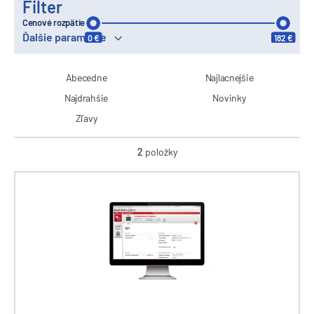
Filter
Cenové rozpätie
Ďalšie parametre
0 €
182 €
Abecedne
Najlacnejšie
Najdrahšie
Novinky
Zľavy
2
položky