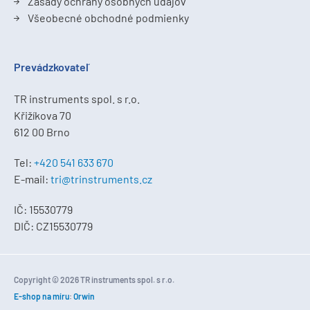
Zásady ochrany osobných údajov
Všeobecné obchodné podmienky
Prevádzkovateľ
TR instruments spol. s r.o.
Křižíkova 70
612 00 Brno
Tel:
+420 541 633 670
E-mail:
tri@trinstruments.cz
IČ: 15530779
DIČ: CZ15530779
Copyright © 2026 TR instruments spol. s r.o.
E-shop na míru
:
Orwin