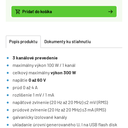
Pridať do košíka
Popis produktu
Dokumenty ku stiahnutiu
3 kanálové prevedenie
maximálny výkon 100 W / 1 kanál
celkový maximálny
výkon 300 W
napätie
0 až 60 V
prúd 0 až 4 A
rozlíšenie 1 mV / 1 mA
napäťové zvlnenie (20 Hz až 20 MHz) ≤2 mV (RMS)
prúdové zvlnenie (20 Hz až 20 MHz) ≤3 mA (RMS)
galvanicky izolované kanály
ukladanie úrovní generovaného U, I na USB flash disk