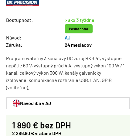
Dostupnosť:
> ako 3 týždne
Poslať dotaz
Návod:
AJ
Záruka:
24 mesiacov
Programovateľný 3 kanálový DC zdroj BK9141, výstupné
napätie 60 V, výstupný prúd 4 A, výstupný výkon 100 W / 1
kanál, celkový výkon 300 W, kanály galvanicky
izolované, komunikačné rozhranie USB, LAN, GPIB
(voliteľne).
Návod iba v AJ
1 890 € bez DPH
2 286,90 € vrátane DPH