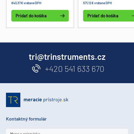
843,37 € vrátane DPH
571,12 € vrátane DPH
kombinovanie výstupov,
dispozícii je ovládač pre
komunikačné rozhranie USB s
LabView.
Pridať do košíka
Pridať do košíka
SCPI, diaľkové
programovateľné ovládanie,
Tracking mód.
tri@trinstruments.cz
+420 541 633 670
Kontaktný formulár