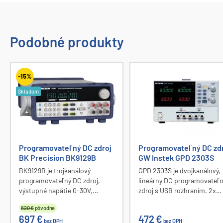
Podobné produkty
-15%
Skladom
Programovateľný DC zdroj
Programovateľný DC zd
BK Precision BK9129B
GW Instek GPD 2303S
BK9129B je trojkanálový
GPD 2303S je dvojkanálový,
programovateľný DC zdroj,
lineárny DC programovateľ
výstupné napätie 0-30V,
zdroj s USB rozhraním. 2x
výstupný prúd 0-3A, rozlíšenie
výstup 0 až 30V / 0 až 3A. N
820 €
pôvodne
10mV / 1mA, ochrana proti
indikáciu napätia a prúdu je
697 €
472 €
prepätiu a prehriatiu,
použitý 4x LED displej. K
bez DPH
bez DPH