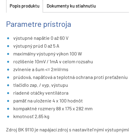
Popis produktu
Dokumenty ku stiahnutiu
Parametre prístroja
výstupné napätie 0 až 60 V
výstupný prúd 0 až 5 A
maximálny výstupný výkon 100 W
rozlíšenie 10mV / 1mA v celom rozsahu
zvlnenie a šum <= 2mVrms
prúdová, napäťová a teplotná ochrana proti preťaženiu
tlačidlo zap. / vyp. výstupu
riadené otáčky ventilátora
pamäť na uloženie 4 x 100 hodnôt
kompaktné rozmery 88 x 175 x 282 mm
kmotnosť 2,65 kg
Zdroj BK 9110 je napájací zdroj s nastaviteľnými výstupnými