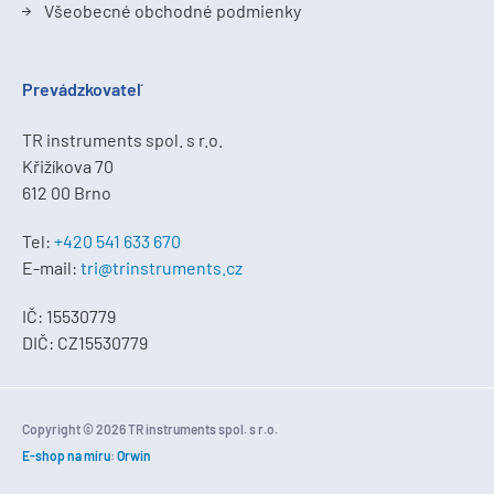
Všeobecné obchodné podmienky
Prevádzkovateľ
TR instruments spol. s r.o.
Křižíkova 70
612 00 Brno
Tel:
+420 541 633 670
E-mail:
tri@trinstruments.cz
IČ: 15530779
DIČ: CZ15530779
Copyright © 2026 TR instruments spol. s r.o.
E-shop na míru
:
Orwin