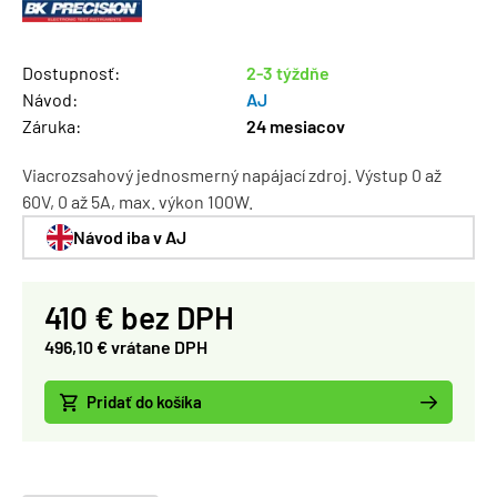
Dostupnosť:
2-3 týždňe
Návod:
AJ
Záruka:
24 mesiacov
Viacrozsahový jednosmerný napájací zdroj. Výstup 0 až
60V, 0 až 5A, max. výkon 100W.
Návod iba v AJ
410 € bez DPH
496,10 € vrátane DPH
Pridať do košíka