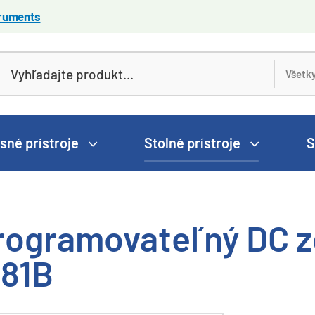
truments
sné prístroje
Stolné prístroje
S
rogramovateľný DC z
181B