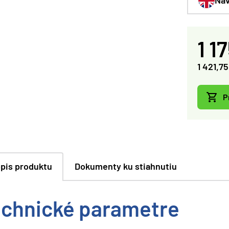
1 1
1 421,7
P
pis produktu
Dokumenty ku stiahnutiu
chnické parametre