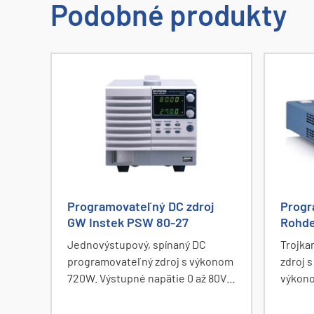
Podobné produkty
Programovateľný DC zdroj
Progr
GW Instek PSW 80-27
Rohd
Jednovýstupový, spínaný DC
Trojka
programovateľný zdroj s výkonom
zdroj 
720W. Výstupné napätie 0 až 80V,
výkono
prúd 0 až 27A. Zdroj poskytuje
V/5 A.
konštantný výkon v celom rozsahu
volite