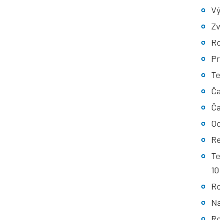
Vý
Zv
Ro
Pr
Te
Ča
Ča
Oc
Re
Te
10
Ro
Na
Ro