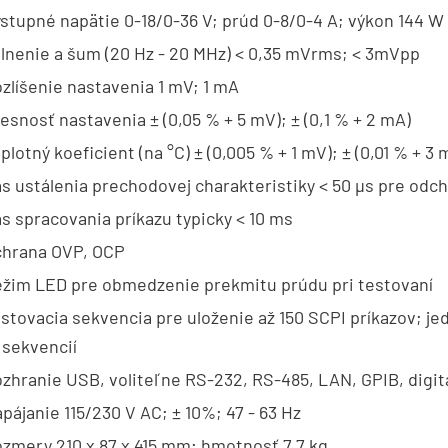
stupné napätie 0-18/0-36 V; prúd 0-8/0-4 A; výkon 144 W
lnenie a šum (20 Hz - 20 MHz) < 0,35 mVrms; < 3mVpp
zlíšenie nastavenia 1 mV; 1 mA
esnosť nastavenia ± (0,05 % + 5 mV); ± (0,1 % + 2 mA)
plotný koeficient (na °C) ± (0,005 % + 1 mV); ± (0,01 % + 3 
s ustálenia prechodovej charakteristiky < 50 µs pre odch
s spracovania príkazu typicky < 10 ms
hrana OVP, OCP
žim LED pre obmedzenie prekmitu prúdu pri testovaní
stovacia sekvencia pre uloženie až 150 SCPI príkazov; je
 sekvencií
zhranie USB, voliteľne RS-232, RS-485, LAN, GPIB, digitá
pájanie 115/230 V AC; ± 10%; 47 - 63 Hz
zmery 210 x 87 x 415 mm; hmotnosť 7,7 kg