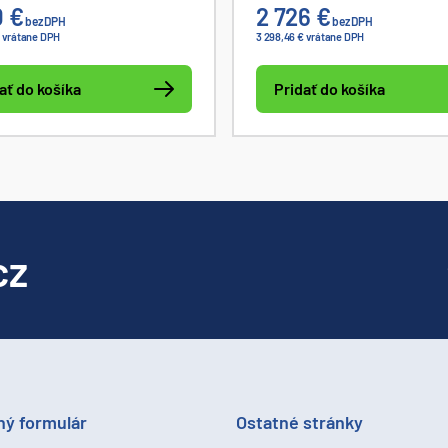
0 €
2 726 €
v celom rozsahu výstupnéh
bez DPH
bez DPH
€ vrátane DPH
3 298,46 € vrátane DPH
napätia a prúdu. K dispozícii
ovládač pre LabView.
ať do košíka
Pridať do košíka
cz
ný formulár
Ostatné stránky