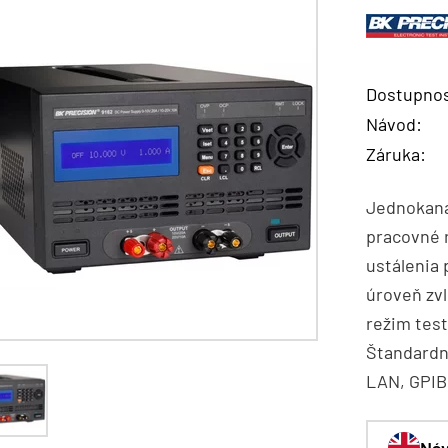
Dostupnos
Návod:
Záruka:
Jednokaná
pracovné r
ustálenia 
úroveň zv
režim tes
Štandardn
LAN, GPIB,
Náv