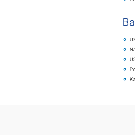
Ba
Už
Na
US
Po
Ka