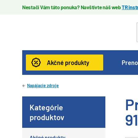
Nestačí Vám táto ponuka? Navštívte náš web
TR ins
Akčné produkty
Preno
Napájacie zdroje
P
Kategórie
9
produktov
Akčné produkty