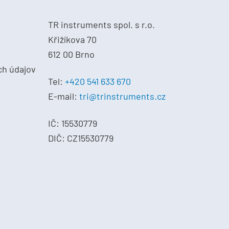
TR instruments spol. s r.o.
Křižíkova 70
612 00 Brno
ch údajov
Tel:
+420 541 633 670
E-mail:
tri@trinstruments.cz
IČ: 15530779
DIČ: CZ15530779