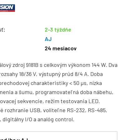
ť:
2-3 týždňe
AJ
24 mesiacov
lový zdroj 9181B s celkovým výkonom 144 W. Dva
ozsahy 18/36 V, výstupný prúd 8/4 A. Doba
prechodovej charakteristiky < 50 µs, nízka
lnenia a šumu, programovateľná doba nábehu,
tovacej sekvencie, režim testovania LED.
é rozhranie USB, voliteľne RS-232, RS-485,
 digitálny I/O a analóg control.
od iba v AJ