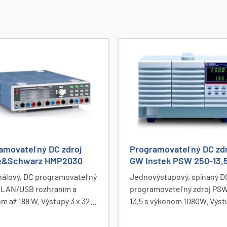
amovateľný DC zdroj
Programovateľný DC zd
e&Schwarz HMP2030
GW Instek PSW 250-13,
nálový, DC programovateľný
Jednovýstupový, spínaný D
s LAN/USB rozhraním a
programovateľný zdroj PSW
m až 188 W. Výstupy 3 x 32
13,5 s výkonom 1080W. Výs
 Ovládače pre LabView,
napätie 0 až 250V, prúd 0 až
ľne RS-232/GPIB rozhranie.
Zdroj poskytuje konštantný