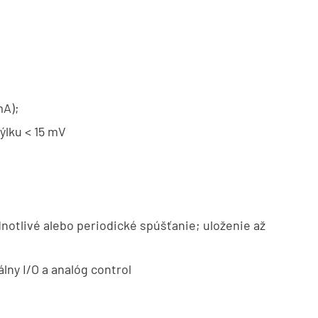
mA);
ýlku < 15 mV
dnotlivé alebo periodické spúšťanie; uloženie až
lny I/O a analóg control