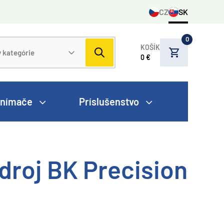
CZ
SK
0
KOŠÍK
0 €
nímače
Príslušenstvo
droj BK Precision