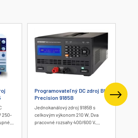
roj
Programovateľný DC zdroj BK
Pro
5
Precision 9185B
GW 
C
Jednokanálový zdroj 9185B s
Jedn
 250-
celkovým výkonom 210 W. Dva
prog
tupné
pracovné rozsahy 400/600 V,
1080
 13,5A.
výstupný prúd 0,5/0,35 A. Doba
prúd
 výkon
ustálenia prechodovej
konš