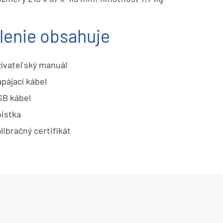
lenie obsahuje
ívateľský manuál
pájací kábel
B kábel
istka
libračný certifikát