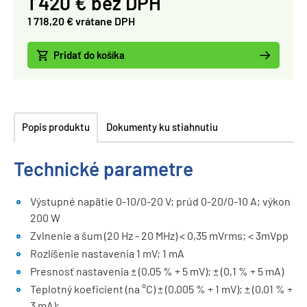
1 420 € bez DPH
1 718,20 € vrátane DPH
Pridať do košíka
Popis produktu
Dokumenty ku stiahnutiu
Technické parametre
Výstupné napätie 0-10/0-20 V; prúd 0-20/0-10 A; výkon
200 W
Zvlnenie a šum (20 Hz - 20 MHz) < 0,35 mVrms; < 3mVpp
Rozlíšenie nastavenia 1 mV; 1 mA
Presnosť nastavenia ± (0,05 % + 5 mV); ± (0,1 % + 5 mA)
Teplotný koeficient (na °C) ± (0,005 % + 1 mV); ± (0,01 % +
3 mA);