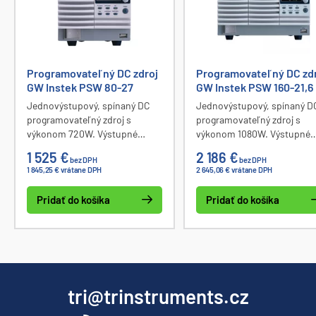
Programovateľný DC zdroj
Programovateľný DC zd
GW Instek PSW 80-27
GW Instek PSW 160-21,6
Jednovýstupový, spínaný DC
Jednovýstupový, spínaný D
programovateľný zdroj s
programovateľný zdroj s
výkonom 720W. Výstupné
výkonom 1080W. Výstupné
napätie 0 až 80V, prúd 0 až 27A.
napätie 0 až 160V, prúd 0 až
1 525 €
2 186 €
bez DPH
bez DPH
Zdroj poskytuje konštantný
21,6A. Zdroj poskytuje
1 845,25 € vrátane DPH
2 645,06 € vrátane DPH
výkon v celom rozsahu
konštantný výkon v celom
výstupného napätia a prúdu. K
rozsahu výstupného napätia
Pridať do košíka
Pridať do košíka
dispozícii je ovládač pre
prúdu. K dispozícii je ovlád
LabView.
pre LabView.
tri@trinstruments.cz