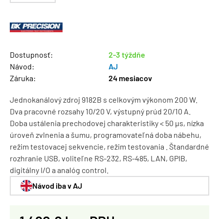
Dostupnosť:
2-3 týždňe
Návod:
AJ
Záruka:
24 mesiacov
Jednokanálový zdroj 9182B s celkovým výkonom 200 W.
Dva pracovné rozsahy 10/20 V, výstupný prúd 20/10 A.
Doba ustálenia prechodovej charakteristiky < 50 µs, nízka
úroveň zvlnenia a šumu, programovateľná doba nábehu,
režim testovacej sekvencie, režim testovania . Štandardné
rozhranie USB, voliteľne RS-232, RS-485, LAN, GPIB,
digitálny I/O a analóg control.
Návod iba v AJ