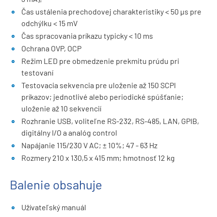
Čas ustálenia prechodovej charakteristiky < 50 µs pre
odchýlku < 15 mV
Čas spracovania príkazu typicky < 10 ms
Ochrana OVP, OCP
Režim LED pre obmedzenie prekmitu prúdu pri
testovaní
Testovacia sekvencia pre uloženie až 150 SCPI
príkazov; jednotlivé alebo periodické spúšťanie;
uloženie až 10 sekvencií
Rozhranie USB, voliteľne RS-232, RS-485, LAN, GPIB,
digitálny I/O a analóg control
Napájanie 115/230 V AC; ± 10%; 47 - 63 Hz
Rozmery 210 x 130,5 x 415 mm; hmotnosť 12 kg
Balenie obsahuje
Užívateľský manuál