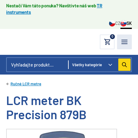
Nestačí Vám táto ponuka? Navštívte náš web
TR
instruments
CZ
SK
0
Ručné LCR metre
LCR meter BK
Precision 879B