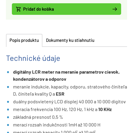
Pridať do košíka
Popis produktu
Dokumenty ku stiahnutiu
Technické údaje
digitálny LCR meter na meranie parametrov cievok,
kondenzátorov a odporov
meranie indukcie, kapacity, odporu, stratového činiteľa
D, činiteľa kvality Q a
ESR
duálny podsvietený LCD displej 40 000 a 10 000 digitov
meracia frekvencia 100 Hz, 120 Hz, 1 kHz a
10 KHz
základná presnosť 0,5 %
merací rozsah indukčnosti 1mH až 10 000 H
merací rozsah kapacity 1 000 pF až 10 mF