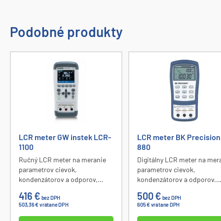
Podobné produkty
LCR meter GW instek LCR-
LCR meter BK Precision
1100
880
Ručný LCR meter na meranie
Digitálny LCR meter na mer
parametrov cievok,
parametrov cievok,
kondenzátorov a odporov,
kondenzátorov a odporov.
základná presnosť 0,2 %,
Základná presnosť 0,1 %,
416 €
500 €
bez DPH
bez DPH
meracia frekvencia 50 / 100 /
Meracia frekvencia 100 Hz, 
503,36 € vrátane DPH
605 € vrátane DPH
120 Hz / 1k / 2k / 10k / 50k / 100
Hz, 1 kHz, 10 KHz a 100 kHz.
kHz, merané veličiny C-D, C-Q,
Duálny LCD displej, merané