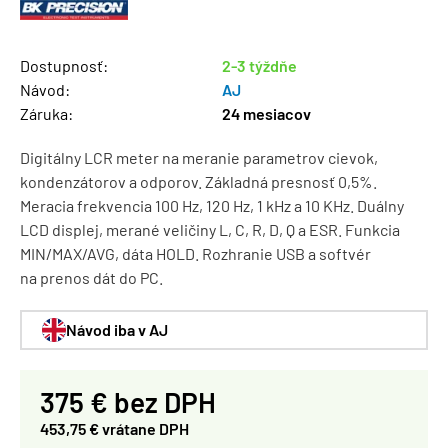
Dostupnosť:
2-3 týždňe
Návod:
AJ
Záruka:
24 mesiacov
Digitálny LCR meter na meranie parametrov cievok,
kondenzátorov a odporov. Základná presnosť 0,5%.
Meracia frekvencia 100 Hz, 120 Hz, 1 kHz a 10 KHz. Duálny
LCD displej, merané veličiny L, C, R, D, Q a ESR. Funkcia
MIN/MAX/AVG, dáta HOLD. Rozhranie USB a softvér
na prenos dát do PC.
Návod iba v AJ
375 € bez DPH
453,75 € vrátane DPH