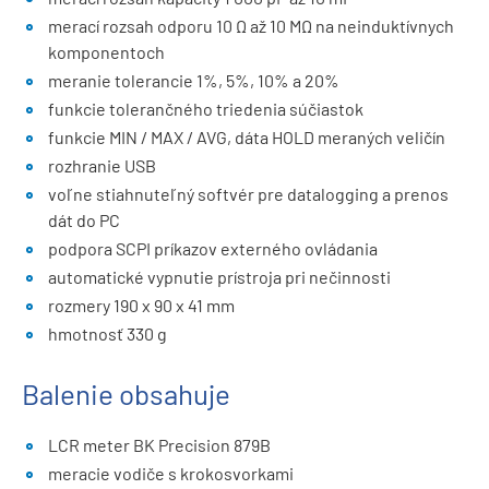
merací rozsah odporu 10 Ω až 10 MΩ na neinduktívnych
komponentoch
meranie tolerancie 1%, 5%, 10% a 20%
funkcie tolerančného triedenia súčiastok
funkcie MIN / MAX / AVG, dáta HOLD meraných veličín
rozhranie USB
voľne stiahnuteľný softvér pre datalogging a prenos
dát do PC
podpora SCPI príkazov externého ovládania
automatické vypnutie prístroja pri nečinnosti
rozmery 190 x 90 x 41 mm
hmotnosť 330 g
Balenie obsahuje
LCR meter BK Precision 879B
meracie vodiče s krokosvorkami