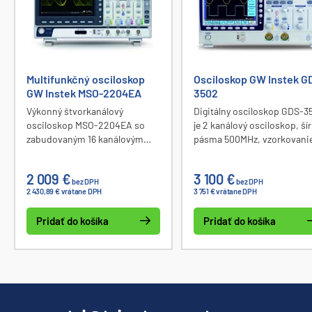
Multifunkčný osciloskop
Osciloskop GW Instek G
GW Instek MSO-2204EA
3502
Výkonný štvorkanálový
Digitálny osciloskop GDS-3
osciloskop MSO-2204EA so
je 2 kanálový osciloskop, ší
zabudovaným 16 kanálovým
pásma 500MHz, vzorkovani
logickým analyzátorom a
4GSa/s., pamäť 25k bodov,
dvojkanálovým 25 MHz
veľký LCD displej 8" 800x60
2 009 €
3 100 €
funkčným generátorom. Šírka
systém vizuálnej perzistenc
bez DPH
bez DPH
2 430,89 € vrátane DPH
3 751 € vrátane DPH
pásma osciloskopu DC - 200
(VPO), možnosť rozdelenia
MHz, vzorkovanie 1 GSa/s,
priebehov do okien, voliteľ
Pridať do košíka
Pridať do košíka
vnútorná pamäť až 10 M bodov
I2C, SPI a UART. Rozhranie
na kanál, vertikálny rozsah 1 mV
USB (host port), USB (devic
- 10 V, rozlíšenie 8 bitov. Viac
port), RS-232, LAN, SVGA
ako 30 meracích funkcií, LCD 8“
(video výstup). Výrobca GW
displej, komunikačné rozhranie
Instek (GoodWill).
USB, Ethernet, Go-NoGo BNC.