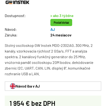
Dostupnosť:
> ako 3 týždne
Poslať dotaz
Návod:
AJ
Záruka:
24 mesiacov
Stolný osciloskop GW Instek MDO-2302AG, 300 MHz, 2
kanály, vzorkovacia rýchlosť 2 GSa/s, FFT a analýza
spektra, 2 kanálový funkčný generátor do 25 MHz,
vnútorná pamäť osciloskopu 20M bodov, dekódovanie
zberníc I2C, UART, CAN, LIN, displej 8", komunikačné
rozhranie USB a LAN.
Návod iba v AJ
1 954 € bez DPH