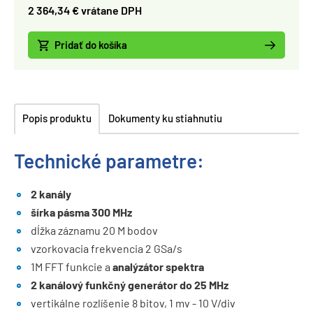
2 364,34 € vrátane DPH
Pridať do košíka
Popis produktu
Dokumenty ku stiahnutiu
Technické parametre:
2 kanály
šírka pásma 300 MHz
dĺžka záznamu 20 M bodov
vzorkovacia frekvencia 2 GSa/s
1M FFT funkcie a
analýzátor spektra
2 kanálový funkčný generátor do 25 MHz
vertikálne rozlíšenie 8 bitov, 1 mv - 10 V/div