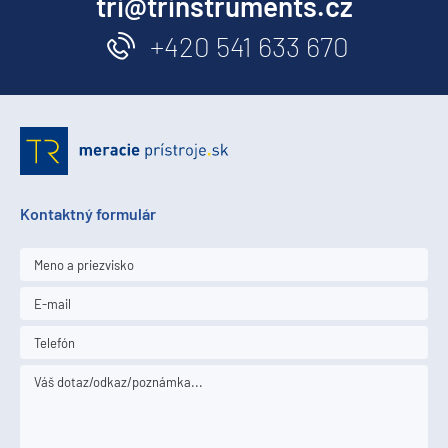
tri@trinstruments.cz
+420 541 633 670
Kontaktný formulár