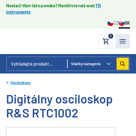
Nestačí Vám táto ponuka? Navštívte náš web
TR
instruments
CZ
SK
0
Osciloskopy
Digitálny osciloskop
R&S RTC1002