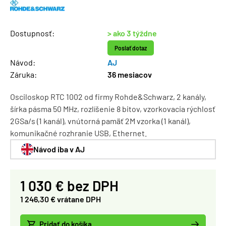
Dostupnosť:
> ako 3 týždne
Poslať dotaz
Návod:
AJ
Záruka:
36 mesiacov
Osciloskop RTC 1002 od firmy Rohde&Schwarz, 2 kanály,
šírka pásma 50 MHz, rozlíšenie 8 bitov, vzorkovacia rýchlosť
2GSa/s (1 kanál), vnútorná pamäť 2M vzorka (1 kanál),
komunikačné rozhranie USB, Ethernet.
Návod iba v AJ
1 030 € bez DPH
1 246,30 € vrátane DPH
Pridať do košíka