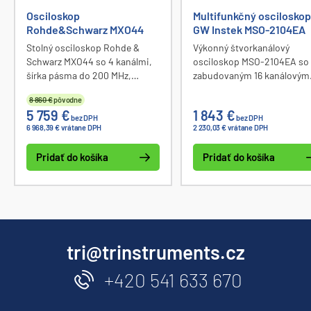
Osciloskop
Multifunkčný osciloskop
Rohde&Schwarz MXO44
GW Instek MSO-2104EA
Stolný osciloskop Rohde &
Výkonný štvorkanálový
Schwarz MXO44 so 4 kanálmi,
osciloskop MSO-2104EA so
šírka pásma do 200 MHz,
zabudovaným 16 kanálovým
vzorkovacia rýchlosť do 5
logickým analyzátorom a
8 860 €
pôvodne
GSa/s, 12 bit ADC (18 bit HD),
dvojkanálovým 25 MHz
5 759 €
1 843 €
rozlíšenie 500 µV/div, pamäť
funkčným generátorom. Šír
bez DPH
bez DPH
6 968,39 € vrátane DPH
2 230,03 € vrátane DPH
400M bodov, dotyková
pásma osciloskopu DC - 10
obrazovka 13,3" s rozlíšením
MHz, vzorkovanie 1 GSa/s,
Pridať do košíka
Pridať do košíka
1920x1080 px, komunikácia cez
vnútorná pamäť až 10 M bo
USB a LAN.
na kanál, vertikálny rozsah 
- 10 V, rozlíšenie 8 bitov. Via
ako 30 meracích funkcií, LC
displej, komunikačné rozhr
USB, Ethernet, Go-NoGo B
tri@trinstruments.cz
+420 541 633 670