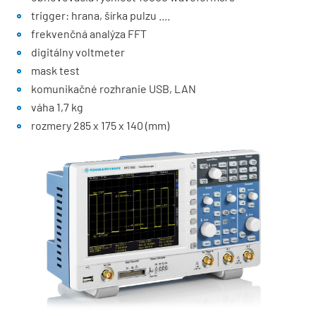
trigger: hrana, šírka pulzu ....
frekvenčná analýza FFT
digitálny voltmeter
mask test
komunikačné rozhranie USB, LAN
váha 1,7 kg
rozmery 285 x 175 x 140 (mm)