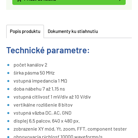
Popis produktu
Dokumenty ku stiahnutiu
Technické parametre:
počet kanálov 2
šírka pásma 50 MHz
vstupná impedancia 1 MΩ
doba nábehu 7 až 1,15 ns
vstupná citlivosť 1 mV/div až 10 V/div
vertikálne rozlíšenie 8 bitov
vstupná väzba DC, AC, GND
displej 6,5 palcov, 640 x 480 px.
zobrazenie XY mód, Yt, zoom, FFT, component tester
obnovovacia rýchlosť 10000 waveforms/s