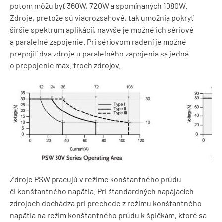
potom môžu byť 360W, 720W a spomínaných 1080W.
Zdroje, pretože sú viacrozsahové, tak umožnia pokryť
širšie spektrum aplikácií, navyše je možné ich sériové
a paralelné zapojenie. Pri sériovom radení je možné
prepojiť dva zdroje u paralelného zapojenia sa jedná
o prepojenie max. troch zdrojov.
Zdroje PSW pracujú v režime konštantného prúdu
či konštantného napätia. Pri štandardných napájacích
zdrojoch dochádza pri prechode z režimu konštantného
napätia na režim konštantného prúdu k špičkám, ktoré sa