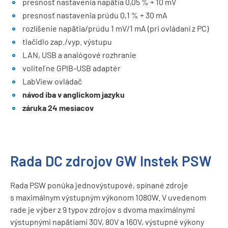
presnosť nastavenia napätia 0,05 % + 10 mV
presnosť nastavenia prúdu 0,1 % + 30 mA
rozlíšenie napätia/prúdu 1 mV/1 mA (pri ovládaní z PC)
tlačidlo zap./vyp. výstupu
LAN, USB a analógové rozhranie
voliteľne GPIB-USB adaptér
LabView ovládač
návod iba v anglickom jazyku
záruka 24 mesiacov
Rada DC zdrojov GW Instek PSW
Rada PSW ponúka jednovýstupové, spínané zdroje
s maximálnym výstupným výkonom 1080W. V uvedenom
rade je výber z 9 typov zdrojov s dvoma maximálnymi
výstupnými napätiami 30V, 80V a 160V, výstupné výkony