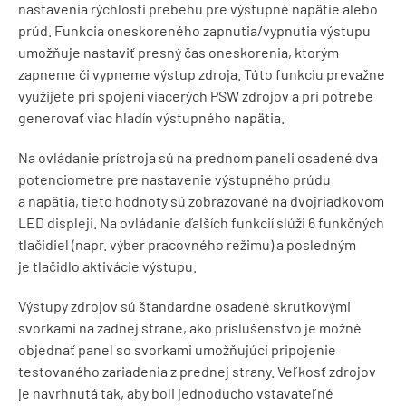
nastavenia rýchlosti prebehu pre výstupné napätie alebo
prúd. Funkcia oneskoreného zapnutia/vypnutia výstupu
umožňuje nastaviť presný čas oneskorenia, ktorým
zapneme či vypneme výstup zdroja. Túto funkciu prevažne
využijete pri spojení viacerých PSW zdrojov a pri potrebe
generovať viac hladín výstupného napätia.
Na ovládanie prístroja sú na prednom paneli osadené dva
potenciometre pre nastavenie výstupného prúdu
a napätia, tieto hodnoty sú zobrazované na dvojriadkovom
LED displeji. Na ovládanie ďalších funkcií slúži 6 funkčných
tlačidiel (napr. výber pracovného režimu) a posledným
je tlačidlo aktivácie výstupu.
Výstupy zdrojov sú štandardne osadené skrutkovými
svorkami na zadnej strane, ako príslušenstvo je možné
objednať panel so svorkami umožňujúci pripojenie
testovaného zariadenia z prednej strany. Veľkosť zdrojov
je navrhnutá tak, aby boli jednoducho vstavateľné