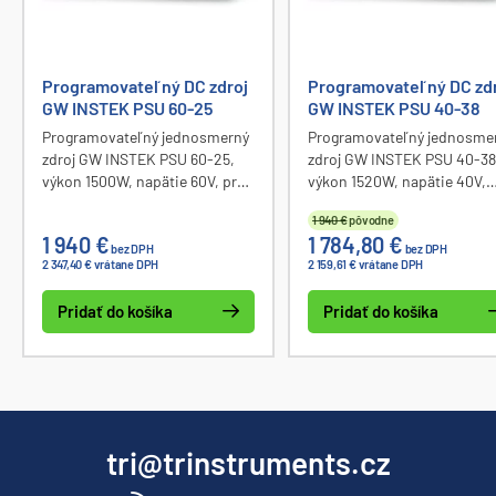
Programovateľný DC zdroj
Programovateľný DC zd
GW INSTEK PSU 60-25
GW INSTEK PSU 40-38
Programovateľný jednosmerný
Programovateľný jednosme
zdroj GW INSTEK PSU 60-25,
zdroj GW INSTEK PSU 40-38
výkon 1500W, napätie 60V, prúd
výkon 1520W, napätie 40V,
0 – 25A, sériové / paralelné
prúd 0 – 38A, sériové /
1 940 €
pôvodne
radenie zdrojov, funkcia CC /
paralelné radenie zdrojov,
1 940 €
1 784,80 €
CV, nastaviteľná rýchlosť
funkcia CC / CV, nastaviteľ
bez DPH
bez DPH
2 347,40 € vrátane DPH
2 159,61 € vrátane DPH
prebehu, nadprúdová /
rýchlosť prebehu, nadprúd
prepäťová / tepelná ochrana,
/ prepäťová / tepelná ochra
Pridať do košíka
Pridať do košíka
komunikačné rozhranie USB,
komunikačné rozhranie US
-232 & 485, GPIB, LabVIEW
-232 & 485, GPIB, LabVIEW
ovládacie aplikácie.
ovládacie aplikácie.
tri@trinstruments.cz