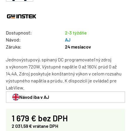
Dostupnosť:
2-3 týždňe
Návod:
AJ
Záruka:
24 mesiacov
Jednovýstupový, spínaný DC programovateľný zdroj
s výkonom 720W. Výstupné napätie 0 až 160V, prúd 0 až
14,4A. Zdroj poskytuje konštantný výkon v celom rozsahu
výstupného napätia a prúdu. K dispozícii je ovládač pre
LabView.
Návod iba v AJ
1 679 € bez DPH
2 031,59 € vrátane DPH