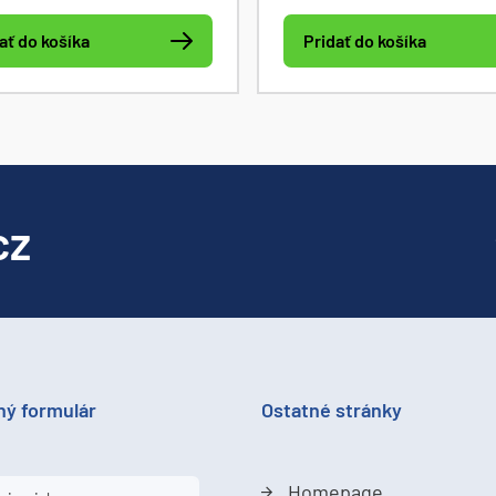
vnej hodnoty napätia a
ochrany OVP, OTP, OCP, sim
ať do košíka
Pridať do košíka
 meranie frekvencie,
batérie, sekvenčné funkcie
 a účinníka a amplitúdy
funkcia záťaže. 3,5“ LCD disp
4.3\" LCD displej, 10
komunikačné rozhranie USB
movateľných nastavení,
a LAN.
VP, teplotná ochrana.
cz
ný formulár
Ostatné stránky
Homepage