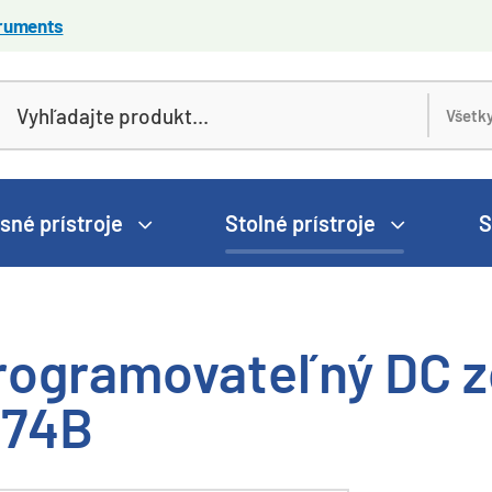
truments
sné prístroje
Stolné prístroje
S
rogramovateľný DC z
174B