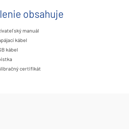
lenie obsahuje
ívateľský manuál
pájací kábel
B kábel
istka
libračný certifikát