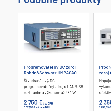
Programovateľný DC zdroj
Progr
Rohde&Schwarz HMP4040
zdroj
Štvorkanálový, DC
Napája
programovateľný zdroj s LAN/USB
výkono
rozhraním a výkonom až 384 W.
efektív
Výstupy 4 x 32 V/10 A. Ovládače
efektív
2 750 €
2 35
bez DPH
pre LabView, voliteľne RS-
45 – 5
3 327,50 € vrátane DPH
2 854,39 
232/GPIB rozhranie.
skresl