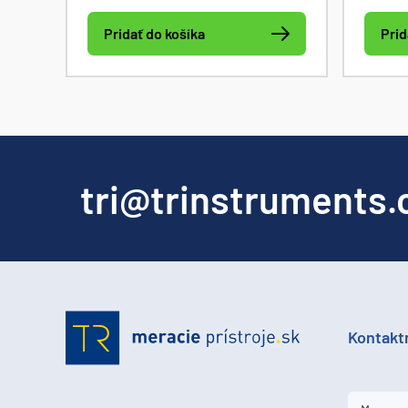
efektí
Pridať do košíka
Prid
prúdu,
výkonu
prúdu. 
progra
OCP, O
tri@trinstruments.
Kontakt