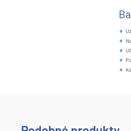
Ba
Už
Na
US
Po
Ka
Podobné produkty