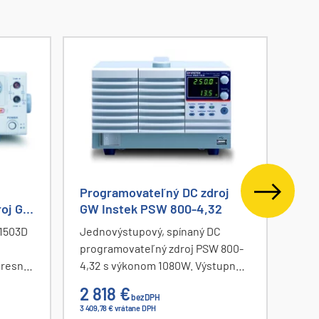
Programovateľný DC zdroj
Pro
roj GW
GW Instek PSW 800-4,32
Roh
-1503D
Jednovýstupový, spínaný DC
Troj
programovateľný zdroj PSW 800-
zdro
presné
4,32 s výkonom 1080W. Výstupné
výko
µs,
napätie 0 až 800V, prúd 0 až 4,32A.
V/5 
2 818 €
1 9
bez DPH
avaný
Zdroj poskytuje konštantný výkon
voli
3 409,78 € vrátane DPH
2 335,
v celom rozsahu výstupného