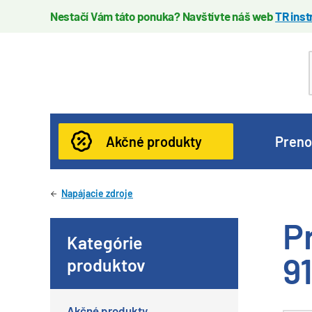
Nestačí Vám táto ponuka? Navštívte náš web
TR ins
Akčné produkty
Preno
Napájacie zdroje
P
Kategórie
9
produktov
Akčné produkty