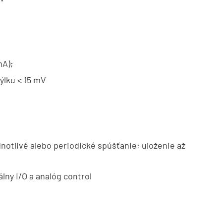
mA);
ýlku < 15 mV
dnotlivé alebo periodické spúšťanie; uloženie až
lny I/O a analóg control