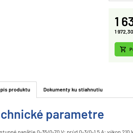
1 6
1 972,3
P
pis produktu
Dokumenty ku stiahnutiu
chnické parametre
stupné napätie 0-35/0-70 V; prúd 0-3/0-1,5 A; výkon 210