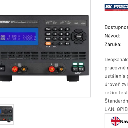
Dostupnos
Návod:
Záruka:
Dvojkanál
pracovné r
ustálenia 
úroveň zv
režim tes
Štandardn
LAN, GPIB,
Náv