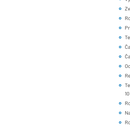
Zv
Ro
Pr
Te
Ča
Ča
Oc
Re
Te
10
Ro
Na
Ro