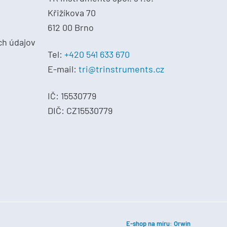
Křižíkova 70
612 00 Brno
ch údajov
Tel:
+420 541 633 670
E-mail:
tri@trinstruments.cz
IČ: 15530779
DIČ: CZ15530779
E-shop na míru
:
Orwin