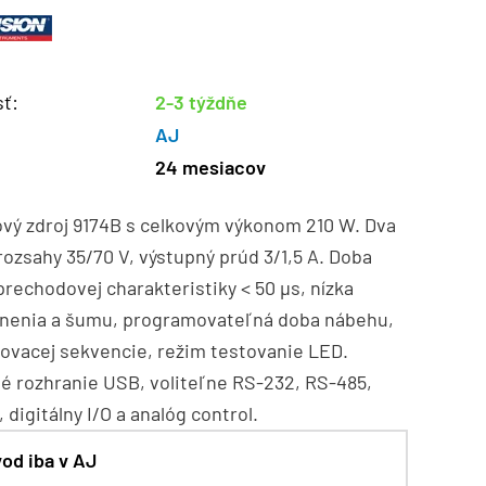
ť:
2-3 týždňe
AJ
24 mesiacov
ový zdroj 9174B s celkovým výkonom 210 W. Dva
ozsahy 35/70 V, výstupný prúd 3/1,5 A. Doba
prechodovej charakteristiky < 50 µs, nízka
lnenia a šumu, programovateľná doba nábehu,
tovacej sekvencie, režim testovanie LED.
é rozhranie USB, voliteľne RS-232, RS-485,
 digitálny I/O a analóg control.
od iba v AJ