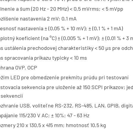
lnenie a šum (20 Hz - 20 MHz) < 0,5 mVrms; < 5 mVpp
zlíšenie nastavenia 2 mV; 0,1 mA
esnosť nastavenia ± (0,05 % + 10 mV); ± (0,1 % + 1 mA)
plotný koeficient (na °C) ± (0,005 % + 1 mV); ± (0,01 % + 3 
s ustálenia prechodovej charakteristiky < 50 µs pre odch
s spracovania príkazu typicky < 10 ms
hrana OVP, OCP
žim LED pre obmedzenie prekmitu prúdu pri testovaní
stovacia sekvencia pre uloženie až 150 SCPI príkazov; je
 sekvencií
zhranie USB, voliteľne RS-232, RS-485, LAN, GPIB, digitá
pájanie 115/230 V AC; ± 10%; 47 - 63 Hz
zmery 210 x 130,5 x 415 mm; hmotnosť 10,5 kg