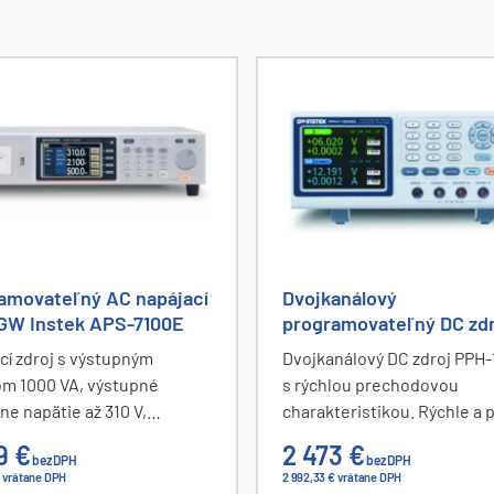
amovateľný AC napájací
Dvojkanálový
 GW Instek APS-7100E
programovateľný DC zd
Instek PPH-1503D
cí zdroj s výstupným
Dvojkanálový DC zdroj PPH
m 1000 VA, výstupné
s rýchlou prechodovou
ne napätie až 310 V,
charakteristikou. Rýchle a 
ny prúd až 8,4 A. frekvencia
meranie prúdu (pulzy až 33 
9 €
2 473 €
bez DPH
bez DPH
00 Hz a činiteľ harmonického
max. rozlíšenie 0,1 µA). Vst
€ vrátane DPH
2 992,33 € vrátane DPH
enia ≤ 0,5 %. Meranie
digitálny voltmeter, funkcia