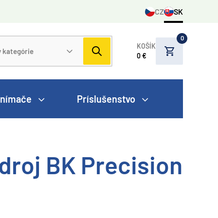
CZ
SK
0
KOŠÍK
0 €
nímače
Príslušenstvo
droj BK Precision