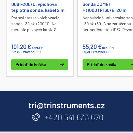
0061-200/C, vpichová
Sonda COMET
teplotná sonda, kábel 2 m
Pt1000TR160/E, 20 m
Potravinárska vpichovacia
Nenákladná univerzálna so
sonda -30 až +200 °C. Na
-30 až +80 °C so zaručenou
meranie pevných látok. S
hermetičnosťou IP67. Pevn
konektorom CINCH.
spojená s tieneným PVC
káblom 2 x 0.14mm2 dĺžky 
101,20 €
55,20 €
m. Dĺžka polyamidového
bez DPH
bez DPH
122,45 € vrátane DPH
66,79 € vrátane DPH
puzdra 20mm, priemer puz
6mm, priemer kábla 3,5mm.
Pridať do košíka
Pridať do košíka
tri@trinstruments.cz
+420 541 633 670