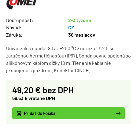
Dostupnosť:
2-3 týždňe
Návod:
CZ
Záruka:
36 mesiacov
Univerzálna sonda -80 až +200 °C z nerezu 17240 so
zaručenou hermetičnosťou (IP67). Sonda pevne spojená so
silikónovým káblom dĺžky 10 m. Tienenie kábla nie
je spojené s puzdrom. Konektor CINCH.
49,20 € bez DPH
59,53 € vrátane DPH
Pridať do košíka