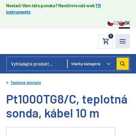
Nestačí Vám táto ponuka? Navštívte náš web
TR
instruments
CZ
SK
0
Teplotné snímače
Pt1000TG8/C, teplotná
sonda, kábel 10 m