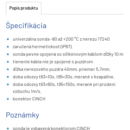
Popis produktu
Špecifikácia
univerzálna sonda -80 až +200 °C z nerezu 17240
zaručená hermetickosť (IP67).
sonda pevne spojená so silikónovým káblom dĺžky 10 m
tienenie kábla nie je spojené s puzdrom
dĺžka nerezového puzdra 40mm, priemer 5,7mm.
doba odozvy t63<10s, t95<30s, merané v kvapaline.
doba odozvy t63<60s, t95<150s, merané pri prúdení
vzduchu 1m/s.
konektor CINCH
Poznámky
sonda je vybavená konektorom CINCH