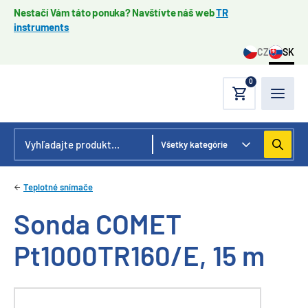
Nestačí Vám táto ponuka? Navštívte náš web
TR
instruments
CZ
SK
0
Teplotné snímače
Sonda COMET
Pt1000TR160/E, 15 m