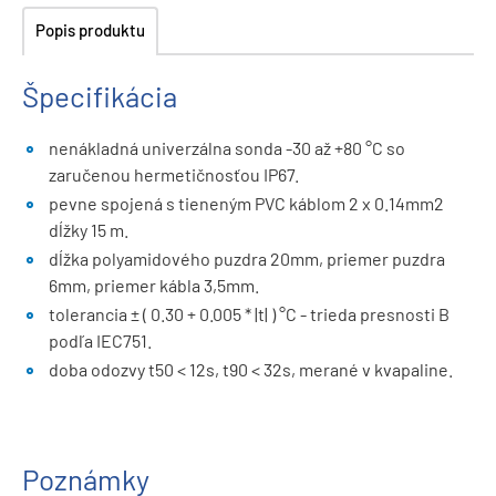
Popis produktu
Špecifikácia
nenákladná univerzálna sonda -30 až +80 °C so
zaručenou hermetičnosťou IP67.
pevne spojená s tieneným PVC káblom 2 x 0.14mm2
dĺžky 15 m.
dĺžka polyamidového puzdra 20mm, priemer puzdra
6mm, priemer kábla 3,5mm.
tolerancia ± ( 0.30 + 0.005 * |t| ) °C - trieda presnosti B
podľa IEC751.
doba odozvy t50 < 12s, t90 < 32s, merané v kvapaline.
Poznámky