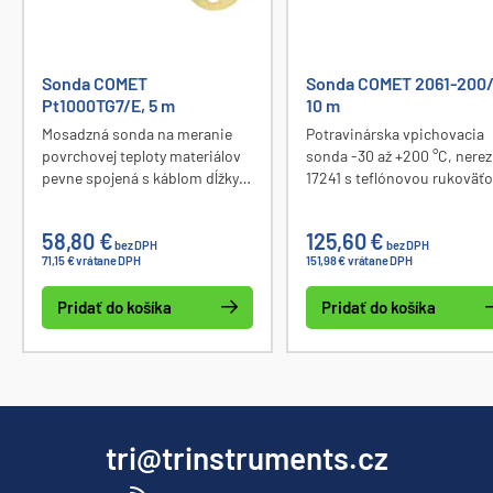
Sonda COMET
Sonda COMET 2061-200
Pt1000TG7/E, 5 m
10 m
Mosadzná sonda na meranie
Potravinárska vpichovacia
povrchovej teploty materiálov
sonda -30 až +200 °C, nerez
pevne spojená s káblom dĺžky 5
17241 s teflónovou rukoväťo
m, rozsah -30 až 200°C.
silikónovým káblom dĺžky 1
Priemer 18mm, šírka 6,5mm.
Krytie IP67.
58,80 €
125,60 €
Krytie IP65.
bez DPH
bez DPH
71,15 € vrátane DPH
151,98 € vrátane DPH
Pridať do košíka
Pridať do košíka
tri@trinstruments.cz