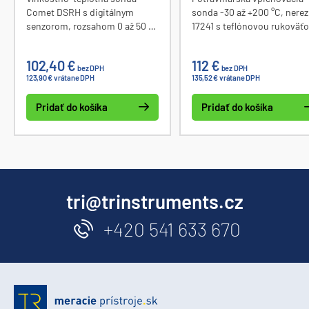
Comet DSRH s digitálnym
sonda -30 až +200 °C, nerez
senzorom, rozsahom 0 až 50 °C
17241 s teflónovou rukoväťo
pre Ethernetové prevodníky
silikónovým káblom dĺžky 5
P8xx1. Sonda je spojená s PVC
Krytie IP67.
102,40 €
112 €
káblom dĺžky 2 m. Pripojenie k
bez DPH
bez DPH
123,90 € vrátane DPH
135,52 € vrátane DPH
prevodníku cinch konektorom.
Pridať do košíka
Pridať do košíka
tri@trinstruments.cz
+420 541 633 670