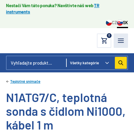
Nestačí Vám táto ponuka? Navštívte náš web
TR
instruments
CZ
SK
0
Teplotné snímače
N1ATG7/C, teplotná
sonda s čidlom Ni1000,
kábel 1 m