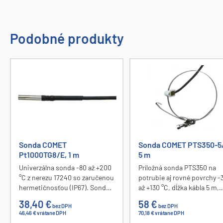
Podobné produkty
Sonda COMET
Sonda COMET PTS350-5
Pt1000TG8/E, 1 m
5 m
Univerzálna sonda -80 až +200
Príložná sonda PTS350 na
°C z nerezu 17240 so zaručenou
potrubie aj rovné povrchy -
hermetičnosťou (IP67). Sonda
až +130 °C, dĺžka kábla 5 m,
pevne spojená so silikónovým
krytie IP65.
38,40 €
58 €
bez DPH
bez DPH
káblom dĺžky 1 m. Tienenie
46,46 € vrátane DPH
70,18 € vrátane DPH
kábla nie je spojené s puzdrom.