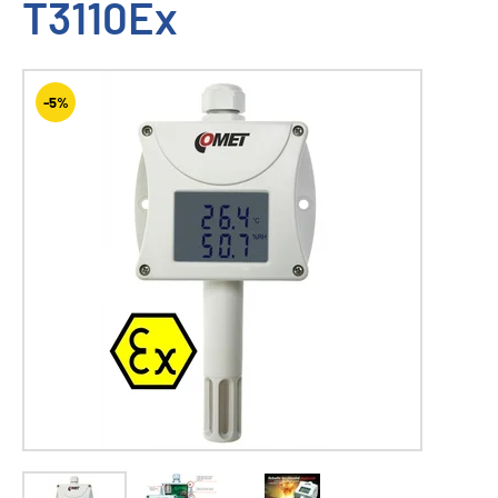
T3110Ex
-5%