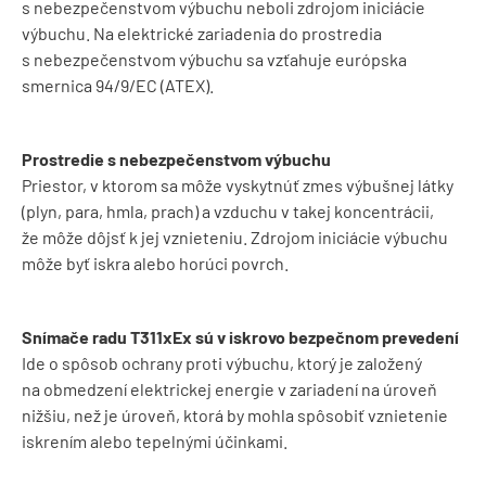
s nebezpečenstvom výbuchu neboli zdrojom iniciácie
výbuchu. Na elektrické zariadenia do prostredia
s nebezpečenstvom výbuchu sa vzťahuje európska
smernica 94/9/EC (ATEX).
Prostredie s nebezpečenstvom výbuchu
Priestor, v ktorom sa môže vyskytnúť zmes výbušnej látky
(plyn, para, hmla, prach) a vzduchu v takej koncentrácii,
že môže dôjsť k jej vznieteniu. Zdrojom iniciácie výbuchu
môže byť iskra alebo horúci povrch.
Snímače radu T311xEx sú v iskrovo bezpečnom prevedení
Ide o spôsob ochrany proti výbuchu, ktorý je založený
na obmedzení elektrickej energie v zariadení na úroveň
nižšiu, než je úroveň, ktorá by mohla spôsobiť vznietenie
iskrením alebo tepelnými účinkami.