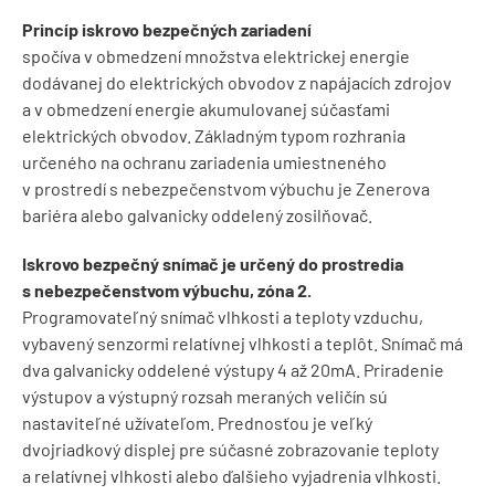
Princíp iskrovo bezpečných zariadení
spočíva v obmedzení množstva elektrickej energie
dodávanej do elektrických obvodov z napájacích zdrojov
a v obmedzení energie akumulovanej súčasťami
elektrických obvodov. Základným typom rozhrania
určeného na ochranu zariadenia umiestneného
v prostredí s nebezpečenstvom výbuchu je Zenerova
bariéra alebo galvanicky oddelený zosilňovač.
Iskrovo bezpečný snímač je určený do prostredia
s nebezpečenstvom výbuchu, zóna 2.
Programovateľný snímač vlhkosti a teploty vzduchu,
vybavený senzormi relatívnej vlhkosti a teplôt. Snímač má
dva galvanicky oddelené výstupy 4 až 20mA. Priradenie
výstupov a výstupný rozsah meraných veličín sú
nastaviteľné užívateľom. Prednosťou je veľký
dvojriadkový displej pre súčasné zobrazovanie teploty
a relatívnej vlhkosti alebo ďalšieho vyjadrenia vlhkosti.