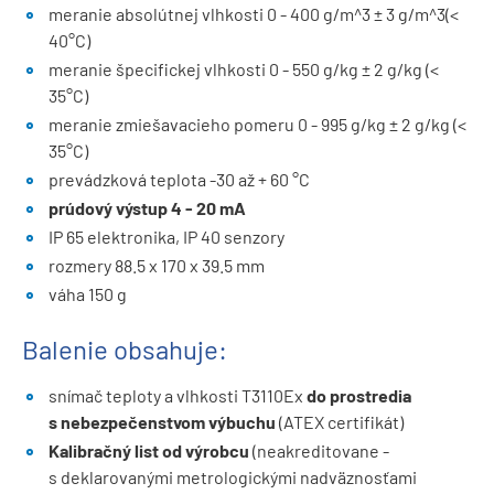
meranie absolútnej vlhkosti 0 - 400 g/m^3 ± 3 g/m^3(<
40°C)
meranie špecifickej vlhkosti 0 - 550 g/kg ± 2 g/kg (<
35°C)
meranie zmiešavacieho pomeru 0 - 995 g/kg ± 2 g/kg (<
35°C)
prevádzková teplota -30 až + 60 °C
prúdový výstup 4 - 20 mA
IP 65 elektronika, IP 40 senzory
rozmery 88.5 x 170 x 39.5 mm
váha 150 g
Balenie obsahuje:
snímač teploty a vlhkosti T3110Ex
do prostredia
s nebezpečenstvom výbuchu
(ATEX certifikát)
Kalibračný list od výrobcu
(neakreditovane -
s deklarovanými metrologickými nadväznosťami