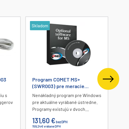
Skladom
003
Program COMET MS+
Drž
(SWR003) pre meracie
ústredne MS6 / MS55
iu s
Nenákladný program pre Windows
Drži
ggerov
pre aktuálne vyrábané ústredne.
prot
Programy existujú v dvoch
Dodá
verziách - základná verzia je
kľúč
131,60 €
15,
bez DPH
zadarmo. Rozšírenú verziu
rady 
159,24 € vrátane DPH
18,88 