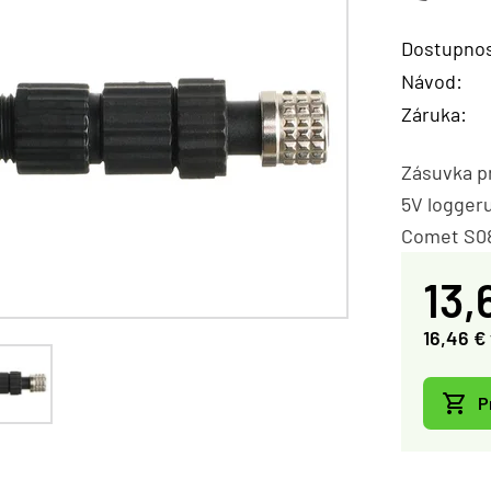
Dostupnos
Návod:
Záruka:
Zásuvka pr
5V logger
Comet S084
13,
16,46 €
P