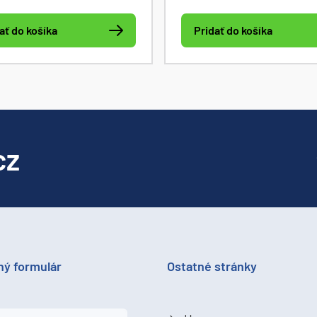
ogger s GSM modemom.
ať do košíka
Pridať do košíka
cz
ný formulár
Ostatné stránky