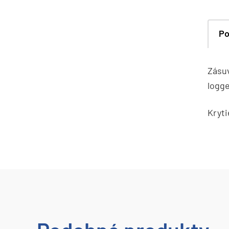
Po
Zásuv
logg
Kryti