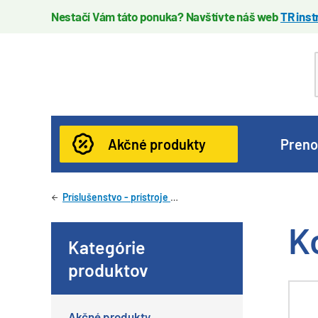
Nestačí Vám táto ponuka? Navštívte náš web
TR ins
Akčné produkty
Preno
Príslušenstvo - prístroje Comet
K
Kategórie
produktov
Akčné produkty