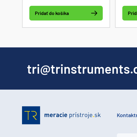
Manager a 2 licencie Comet
datal
Database Viewer.
Pridať do košíka
Prid
tri@trinstruments.
Kontakt