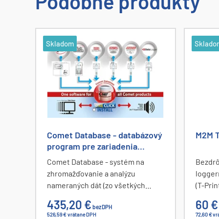
Podobné produkty
Skladom
Sklado
Comet Database - databázový
M2M T
program pre zariadenia
Comet
Comet Database - systém na
Bezdrô
zhromažďovanie a analýzu
logger
nameraných dát (zo všetkých
(T-Prin
zariadení firmy COMET). Obsahuje
Jednor
435,20 €
60 €
bez DPH
1 licenciu Comet Database
M2M ta
526,59 € vrátane DPH
72,60 € v