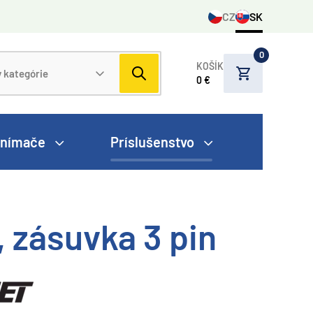
CZ
SK
0
KOŠÍK
0 €
nímače
Príslušenstvo
 zásuvka 3 pin