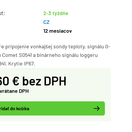
ť:
2-3 týždňe
CZ
12 mesiacov
e pripojenie vonkajšej sondy teploty, signálu 0-
u Comet S0541 a binárneho signálu loggeru
1. Krytie IP67.
60 € bez DPH
 vrátane DPH
ridať do košíka