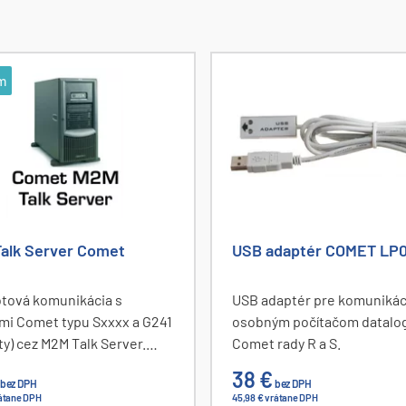
m
alk Server Comet
USB adaptér COMET LP
tová komunikácia s
USB adaptér pre komunikác
mi Comet typu Sxxxx a G241
osobným počítačom datalo
ty) cez M2M Talk Server.
Comet rady R a S.
azový poplatok za užívanie
38 €
bez DPH
bez DPH
lk servera - za každý
rátane DPH
45,98 € vrátane DPH