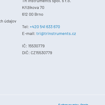
TR instruments spol. s r.o.
Křižíkova 70
612 00 Brno
ch údajov
Tel:
+420 541 633 670
E-mail:
tri@trinstruments.cz
IČ: 15530779
DIČ: CZ15530779
E-shop na míru
:
Orwin