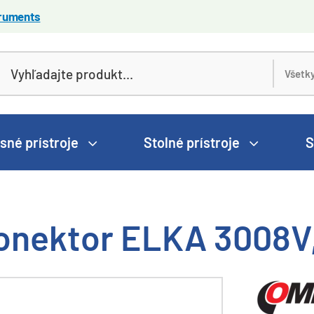
truments
sné prístroje
Stolné prístroje
S
onektor ELKA 3008V,