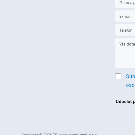
Súh
oso
Odoslať
Copyright © 2026 TR instruments spol. s r.o.