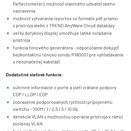
Reflectometer), možnosť vlastného užívateľského
nastavenia
možnosť vytvárania reportov vo formáte pdf priamo
z prístroja alebo z TREND AnyWare Cloud databázy
veľký dotykový displej umožňuje ľahké ovládanie
prístroja
funkcia tónového generátora - odporúčame dokúpiť
bezkontaktnú tónovú sondu R180001 pre vyhľadávanie
v neoznačenej kabeláži
Dodatočné sieťové funkcie:
súhrnné informácie o porte a sieti vrátane podpory
CDP / LLDP / EDP
zobrazenie podporovaných rýchlostí pripojeného
switchu - 100M / 1 / 2,5 / 5 / 10 Gb
detekcia VLAN s možnosťou operácie prístroja v rámci
zvolenej VLAN