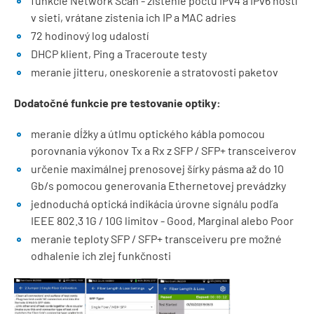
funkcie Network Scan - zistenie počtu IPv4 a IPv6 hostí
v sieti, vrátane zistenia ich IP a MAC adries
72 hodinový log udalostí
DHCP klient, Ping a Traceroute testy
meranie jitteru, oneskorenie a stratovosti paketov
Dodatočné funkcie pre testovanie optiky:
meranie dĺžky a útlmu optického kábla pomocou
porovnania výkonov Tx a Rx z SFP / SFP+ transceiverov
určenie maximálnej prenosovej šírky pásma až do 10
Gb/s pomocou generovania Ethernetovej prevádzky
jednoduchá optická indikácia úrovne signálu podľa
IEEE 802.3 1G / 10G limitov - Good, Marginal alebo Poor
meranie teploty SFP / SFP+ transceiveru pre možné
odhalenie ich zlej funkčnosti