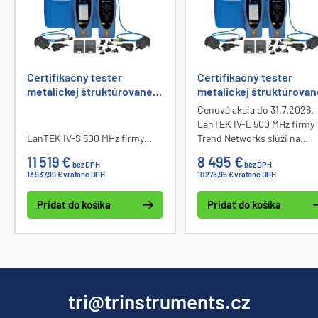
Certifikačný tester
Certifikačný tester
metalickej štruktúrovanej
metalickej štruktúrovan
kabeláže Trend Networks -
kabeláže Trend Network
Cenová akcia do 31.7.2026.
LanTEK IV-S 500 MHz
LanTEK IV-L 500 MHz
LanTEK IV-L 500 MHz firmy
(R163008)
(R163030)
LanTEK IV-S 500 MHz firmy
Trend Networks slúži na
Trend Networks slúži na
certifikačné testy metalicke
11 519 €
8 495 €
bez DPH
bez DPH
certifikačné testy metalickej
štruktúrovanej kabeláže až 
13 937,99 € vrátane DPH
10 278,95 € vrátane DPH
štruktúrovanej kabeláže až do
TIA Cat 6A / ISO Class Ea.
TIA Cat 6A / ISO Class Ea.
Pridať do košíka
Pridať do košíka
tri@trinstruments.cz