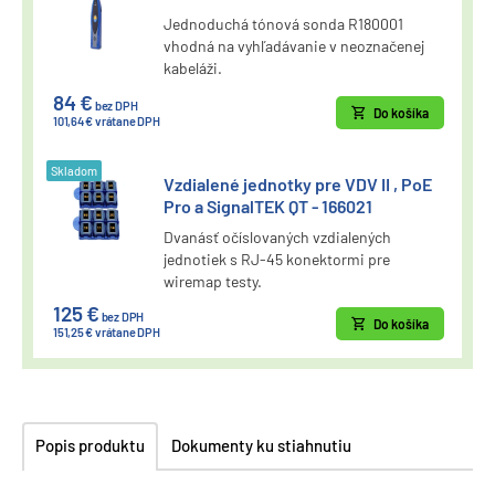
Jednoduchá tónová sonda R180001
vhodná na vyhľadávanie v neoznačenej
kabeláži.
84 €
bez DPH
Do košíka
101,64 € vrátane DPH
Skladom
Vzdialené jednotky pre VDV II , PoE
Pro a SignalTEK QT - 166021
Dvanásť očíslovaných vzdialených
jednotiek s RJ-45 konektormi pre
wiremap testy.
125 €
bez DPH
Do košíka
151,25 € vrátane DPH
Popis produktu
Dokumenty ku stiahnutiu