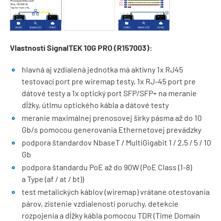
Vlastnosti SignalTEK 10G PRO (R157003):
hlavná aj vzdialená jednotka má aktívny 1x RJ45
testovací port pre wiremap testy, 1x RJ-45 port pre
dátové testy a 1x optický port SFP/SFP+ na meranie
dĺžky, útlmu optického kábla a dátové testy
meranie maximálnej prenosovej šírky pásma až do 10
Gb/s pomocou generovania Ethernetovej prevádzky
podpora štandardov NbaseT / MultiGigabit 1 / 2,5 / 5 / 10
Gb
podpora štandardu PoE až do 90W (PoE Class (1-8)
a Type (af / at / bt))
test metalických káblov (wiremap) vrátane otestovania
párov, zistenie vzdialenosti poruchy, detekcie
rozpojenia a dĺžky kábla pomocou TDR (Time Domain