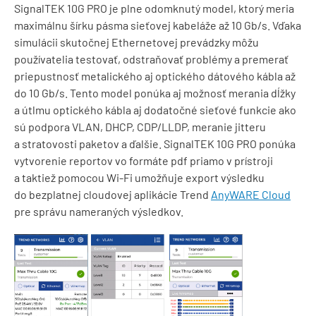
SignalTEK 10G PRO je plne odomknutý model, ktorý meria
maximálnu šírku pásma sieťovej kabeláže až 10 Gb/s. Vďaka
simulácii skutočnej Ethernetovej prevádzky môžu
používatelia testovať, odstraňovať problémy a premerať
priepustnosť metalického aj optického dátového kábla až
do 10 Gb/s. Tento model ponúka aj možnosť merania dĺžky
a útlmu optického kábla aj dodatočné sieťové funkcie ako
sú podpora VLAN, DHCP, CDP/LLDP, meranie jitteru
a stratovosti paketov a ďalšie. SignalTEK 10G PRO ponúka
vytvorenie reportov vo formáte pdf priamo v prístroji
a taktiež pomocou Wi-Fi umožňuje export výsledku
do bezplatnej cloudovej aplikácie Trend
AnyWARE Cloud
pre správu nameraných výsledkov.