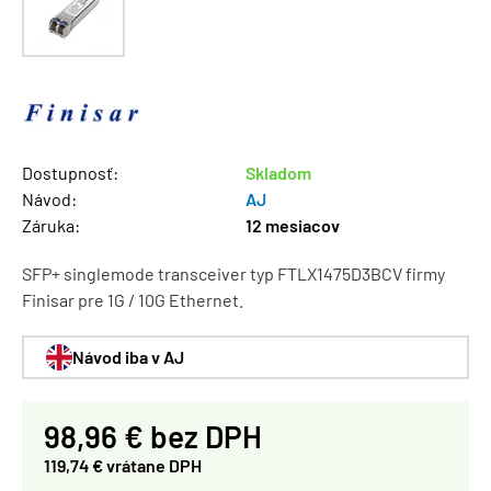
Dostupnosť:
Skladom
Návod:
AJ
Záruka:
12 mesiacov
SFP+ singlemode transceiver typ FTLX1475D3BCV firmy
Finisar pre 1G / 10G Ethernet.
Návod iba v AJ
98,96 € bez DPH
119,74 € vrátane DPH