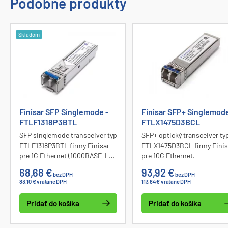
Podobné produkty
Skladom
Finisar SFP Singlemode -
Finisar SFP+ Singlemode
FTLF1318P3BTL
FTLX1475D3BCL
SFP singlemode transceiver typ
SFP+ optický transceiver ty
FTLF1318P3BTL firmy Finisar
FTLX1475D3BCL firmy Finis
pre 1G Ethernet (1000BASE-LX).
pre 10G Ethernet.
Spĺňa požiadavky RoHS.
68,68 €
93,92 €
bez DPH
bez DPH
83,10 € vrátane DPH
113,64 € vrátane DPH
Pridať do košíka
Pridať do košíka