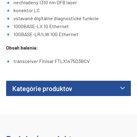
nechladený 1310 nm DFB laser
konektor LC
vstavané digitálne diagnostické funkcie
1000BASE-LX 1G Ethernet
10GBASE-LR/LW 10G Ethernet
Obsah balenia:
transceiver Finisar FTLX1475D3BCV
Kategórie produktov