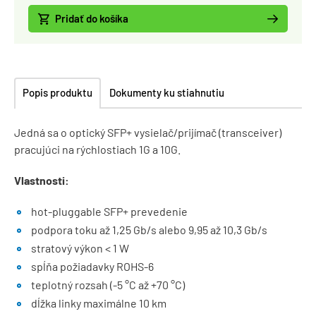
Pridať do košíka
Popis produktu
Dokumenty ku stiahnutiu
Jedná sa o optický SFP+ vysielač/prijímač (transceiver)
pracujúci na rýchlostiach 1G a 10G.
Vlastnosti:
hot-pluggable SFP+ prevedenie
podpora toku až 1,25 Gb/s alebo 9,95 až 10,3 Gb/s
stratový výkon < 1 W
spĺňa požiadavky ROHS-6
teplotný rozsah (-5 °C až +70 °C)
dĺžka linky maximálne 10 km