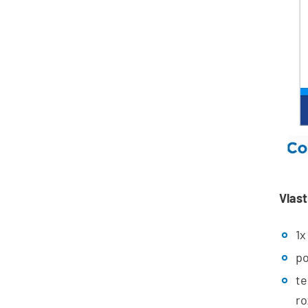
Vlast
1x
po
te
ro