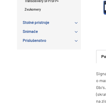
Transceivery SFP/SFP+
Zvukomery
Stolné prístroje
Snímače
Príslušenstvo
Po
Signa
o max
Gb/s,
(skra
na zi