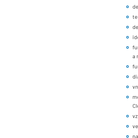
de
te
d
id
fu
a 
fu
di
vn
mo
Cl
vz
ve
na