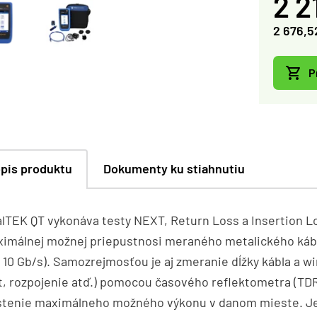
2 2
2 676,5
P
pis produktu
Dokumenty ku stiahnutiu
lTEK QT vykonáva testy NEXT, Return Loss a Insertion Lo
imálnej možnej priepustnosi meraného metalického kábla /
 10 Gb/s). Samozrejmosťou je aj zmeranie dĺžky kábla a
t, rozpojenie atď.) pomocou časového reflektometra (TDR
stenie maximálneho možného výkonu v danom mieste. Je 