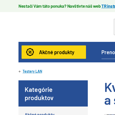
Nestačí Vám táto ponuka? Navštívte náš web
TR ins
Akčné produkty
Preno
Testery LAN
K
Kategórie
a
produktov
Akčné produkty