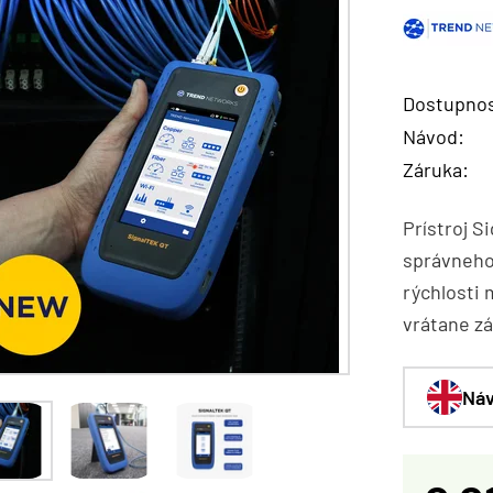
Dostupnos
Návod:
Záruka:
Prístroj S
správneho 
rýchlosti 
vrátane zá
Náv