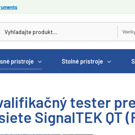
truments
sné prístroje
Stolné prístroje
S
valifikačný tester pr
 siete SignalTEK QT 