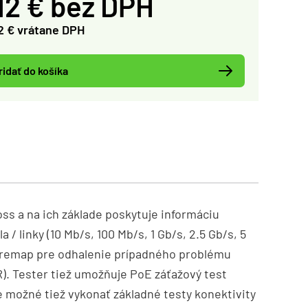
12 € bez DPH
2 € vrátane DPH
ridať do košíka
ss a na ich základe poskytuje informáciu
 linky (10 Mb/s, 100 Mb/s, 1 Gb/s, 2.5 Gb/s, 5
 wiremap pre odhalenie prípadného problému
). Tester tiež umožňuje PoE záťažový test
možné tiež vykonať základné testy konektivity