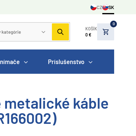
CZ
SK
0
KOŠÍK
0 €
nímače
Príslušenstvo
e metalické káble
(R166002)