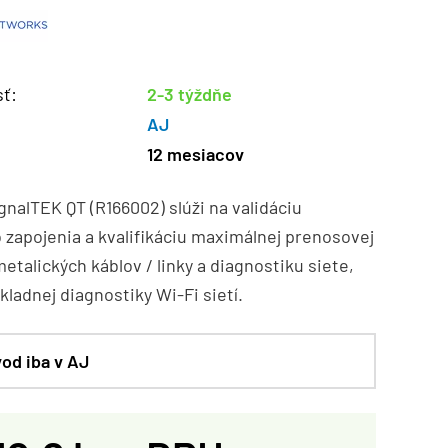
ť:
2-3 týždňe
AJ
12 mesiacov
ignalTEK QT (R166002) slúži na validáciu
zapojenia a kvalifikáciu maximálnej prenosovej
metalických káblov / linky a diagnostiku siete,
kladnej diagnostiky Wi-Fi sietí.
od iba v AJ