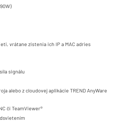
o 90W)
eti, vrátane zistenia ich IP a MAC adries
síla signálu
roja alebo z cloudovej aplikácie TREND AnyWare
 VNC či TeamViewer®
podsvietením