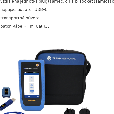
 vzdialena jednotka plug (samec) č.1 a 1x socket (samica) č
 napájací adaptér USB-C
 transportné púzdro
 patch kábel - 1 m, Cat 6A