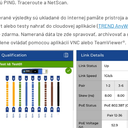
ú PING, Traceroute a NetScan.
ané výsledky sú ukladané do internej pamäte prístroja 
t alebo testy nahrať do cloudovej aplikácie (
TREND AnyWa
 zdarma. Nameraná dáta lze zde spravovať, archivovať a g
lene ovládať pomocou aplikácií VNC alebo TeamViewer®.