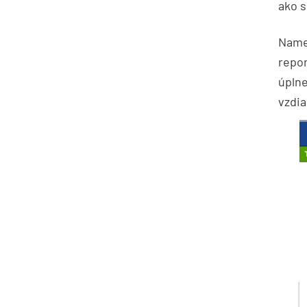
ako s
Namer
repor
úplne
vzdia