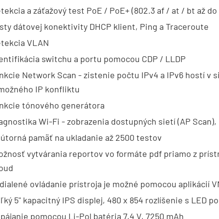
tekcia a záťažový test PoE / PoE+ (802.3 af / at / bt až d
sty dátovej konektivity DHCP klient, Ping a Traceroute
etekcia VLAN
entifikácia switchu a portu pomocou CDP / LLDP
nkcie Network Scan - zistenie počtu IPv4 a IPv6 hostí v si
možného IP konfliktu
nkcie tónového generátora
agnostika Wi-Fi - zobrazenia dostupných sietí (AP Scan), 
útorná pamäť na ukladanie až 2500 testov
žnosť vytvárania reportov vo formáte pdf priamo z príst
oud
dialené ovládanie prístroja je možné pomocou aplikácií
ľký 5" kapacitný IPS displej, 480 x 854 rozlíšenie s LED 
pájanie pomocou Li-Pol batéria 7,4 V, 7250 mAh