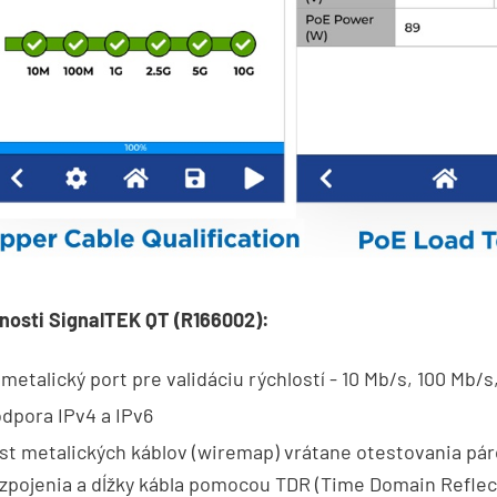
nosti SignalTEK QT (R166002):
 metalický port pre validáciu rýchlostí - 10 Mb/s, 100 Mb/s,
dpora IPv4 a IPv6
st metalických káblov (wiremap) vrátane otestovania páro
zpojenia a dĺžky kábla pomocou TDR (Time Domain Refle