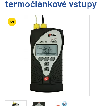
termočlánkové vstupy
-5%