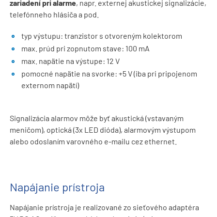
zariadení pri alarme
, napr. externej akustickej signalizácie,
telefónneho hlásiča a pod.
typ výstupu: tranzistor s otvoreným kolektorom
max. prúd pri zopnutom stave: 100 mA
max. napätie na výstupe: 12 V
pomocné napätie na svorke: +5 V (iba pri pripojenom
externom napätí)
Signalizácia alarmov môže byť akustická (vstavaným
meničom), optická (3x LED dióda), alarmovým výstupom
alebo odoslaním varovného e-mailu cez ethernet.
Napájanie prístroja
Napájanie prístroja je realizované zo sieťového adaptéra