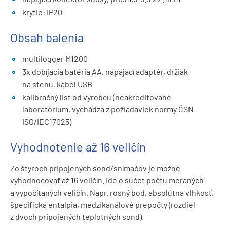
krytie: IP20
Obsah balenia
multilogger M1200
3x dobíjacia batéria AA, napájací adaptér, držiak
na stenu, kábel USB
kalibračný list od výrobcu (neakreditované
laboratórium, vychádza z požiadaviek normy ČSN
ISO/IEC17025)
Vyhodnotenie až 16 veličín
Zo štyroch pripojených sond/snímačov je možné
vyhodnocovať až 16 veličín. Ide o súčet počtu meraných
a vypočítaných veličín. Napr. rosný bod, absolútna vlhkosť,
špecifická entalpia, medzikanálové prepočty (rozdiel
z dvoch pripojených teplotných sond).