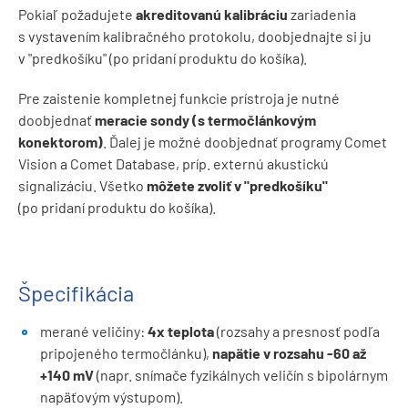
Pokiaľ požadujete
akreditovanú kalibráciu
zariadenia
s vystavením kalibračného protokolu, doobjednajte si ju
v "predkošíku" (po pridaní produktu do košíka).
Pre zaistenie kompletnej funkcie prístroja je nutné
doobjednať
meracie sondy (s termočlánkovým
konektorom)
. Ďalej je možné doobjednať programy Comet
Vision a Comet Database, príp. externú akustickú
signalizáciu. Všetko
môžete zvoliť v "predkošíku"
(po pridaní produktu do košíka).
Špecifikácia
merané veličiny:
4x teplota
(rozsahy a presnosť podľa
pripojeného termočlánku),
napätie v rozsahu -60 až
+140 mV
(napr. snímače fyzikálnych veličín s bipolárnym
napäťovým výstupom).