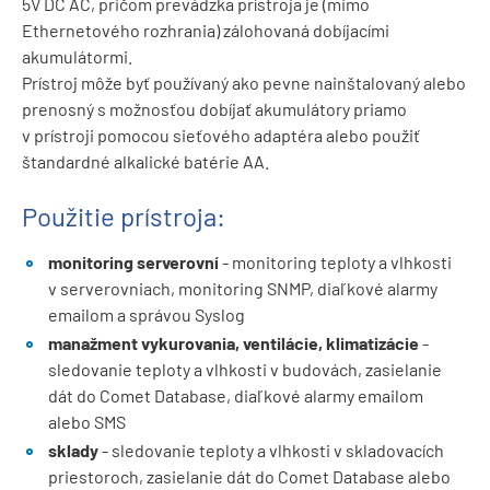
5V DC AC, pričom prevádzka prístroja je (mimo
Ethernetového rozhrania) zálohovaná dobíjacími
akumulátormi.
Prístroj môže byť používaný ako pevne nainštalovaný alebo
prenosný s možnosťou dobíjať akumulátory priamo
v prístroji pomocou sieťového adaptéra alebo použiť
štandardné alkalické batérie AA.
Použitie prístroja:
monitoring serverovní
- monitoring teploty a vlhkosti
v serverovniach, monitoring SNMP, diaľkové alarmy
emailom a správou Syslog
manažment vykurovania, ventilácie, klimatizácie
-
sledovanie teploty a vlhkosti v budovách, zasielanie
dát do Comet Database, diaľkové alarmy emailom
alebo SMS
sklady
- sledovanie teploty a vlhkosti v skladovacích
priestoroch, zasielanie dát do Comet Database alebo