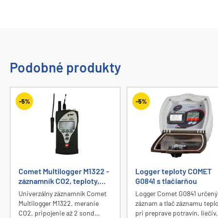
Podobné produkty
-5%
-5%
Comet Multilogger M1322 -
Logger teploty COMET
záznamník CO2, teploty,
G0841 s tlačiarňou
vlhkosti, 0-20 mA, 0-10 V,
Univerzálny záznamník Comet
Logger Comet G0841 určený
BIN, čítač, 4 vstupy
Multilogger M1322, meranie
záznam a tlač záznamu tepl
CO2, pripojenie až 2 sond
pri preprave potravín, liečiv,