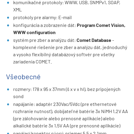
komunikačné protokoly: WWW, USB, SNMPv1, SOAP,
XML
protokoly pre alarmy: E-mail
konfigurácia a zobrazenie dát:
Program Comet Vision,
WWW configuration
systém pre zber a analýzu dát:
Comet Database
-
komplexné riešenie pre zber a analýzu dát, jednoduchý
a vysoko flexibilný databázový softvér pre všetky
zariadenia COMET.
Všeobecné
rozmery: 178 x 95 x 37mm (š x v x hl), bez pripojených
sond
napájanie: adaptér 230Vac/5Vdc (pre ethernetové
rozhranie nutnosť), dobíjateľné batérie 3x NiMH 1,2V AA
(pre zálohovanie alebo prenosné aplikácie) alebo
alkalické batérie 3x 1,5V AA (pre prenosné aplikácie)
napájací konektor súosý, priemer 5.5 x 2.1mm