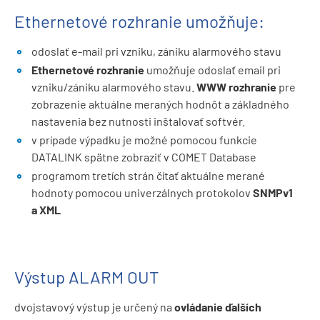
Ethernetové rozhranie umožňuje:
odoslať e-mail pri vzniku, zániku alarmového stavu
Ethernetové rozhranie
umožňuje odoslať email pri
vzniku/zániku alarmového stavu.
WWW rozhranie
pre
zobrazenie aktuálne meraných hodnôt a základného
nastavenia bez nutnosti inštalovať softvér.
v prípade výpadku je možné pomocou funkcie
DATALINK spätne zobraziť v COMET Database
programom tretích strán čítať aktuálne merané
hodnoty pomocou univerzálnych protokolov
SNMPv1
a XML
Výstup ALARM OUT
dvojstavový výstup je určený na
ovládanie ďalších