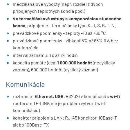
medzikanálové výpočty (napr. rozdiel z dvoch
pripojených teplotných sond a pod.)
4x termočlánkové vstupy s kompenzáciou studeného
konca
, pripojenie - termočlánky typu K, J, S, B, T, N.
prevádzkové podmienky - teploty -10 až +60 °C
prevádzkové podmienky - vlhkosť 5% až 85% RV, bez
kondenzácie
interval záznamu: 1 s až 24 hodín
kapacita pamäte (cca)
1 000 000 hodnôt
(necyklický
záznam), 600 000 hodnôt (cyklický záznam)
Komunikácia
rozhranie:
Ethernet, USB,
RS232 (v kombinácii s
wi-fi
routerom TP-LINK nie je problém vytvoriť wi-fi
komunikáciu)
konektor pripojenia LAN: RJ-45 konektor, 10Base-T
alebo 100Base-TX