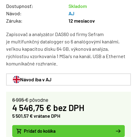
Dostupnosť:
Skladom
Návod:
AJ
Záruka:
12 mesiacov
Zapisovač a analyzátor DAS60 od firmy Sefram
je multifunkčný datalogger so 6 analógovými kanálmi,
veľkou kapacitou disku 64 GB, výkonová analýza,
rýchlosťou vzorkovania 1 MSa/s na kanál, USB a Ethernet
komunikačné rozhranie.
Návod iba v AJ
6 995 €
pôvodne
4 546,75 € bez DPH
5 501,57 € vrátane DPH
Pridať do košíka