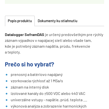
Popis produktu
Dokumenty ku stiahnutiu
Datalogger Sefram
DAS
je určený predovšetkým pre rýchly
záznam výpadkov v napájacej sieti alebo všade tam,
kde je potrebný záznam napätia, prúdu, frekvencie
a teploty.
Prečo si ho vybrať?
prenosný a batériovo napájaný
vzorkovacia rýchlosť až 1 MSa/s
záznam na interný disk
izolované kanály do ±500 VDC alebo 440 VAC
univerzálne vstupy - napätie, prúd, teplota ....
výkonová analýza a zobrazenie harmonických