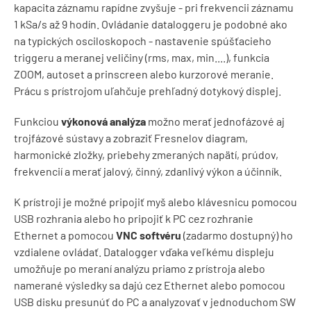
kapacita záznamu rapídne zvyšuje - pri frekvencii záznamu
1 kSa/s až 9 hodín. Ovládanie dataloggeru je podobné ako
na typických osciloskopoch - nastavenie spúšťacieho
triggeru a meranej veličiny (rms, max, min....), funkcia
ZOOM, autoset a prinscreen alebo kurzorové meranie.
Prácu s prístrojom uľahčuje prehľadný dotykový displej.
Funkciou
výkonová analýza
možno merať jednofázové aj
trojfázové sústavy a zobraziť Fresnelov diagram,
harmonické zložky, priebehy zmeraných napätí, prúdov,
frekvencií a merať jalový, činný, zdanlivý výkon a účinník.
K prístroji je možné pripojiť myš alebo klávesnicu pomocou
USB rozhrania alebo ho pripojiť k PC cez rozhranie
Ethernet a pomocou
VNC softvéru
(zadarmo dostupný) ho
vzdialene ovládať. Datalogger vďaka veľkému displeju
umožňuje po meraní analýzu priamo z prístroja alebo
namerané výsledky sa dajú cez Ethernet alebo pomocou
USB disku presunúť do PC a analyzovať v jednoduchom SW