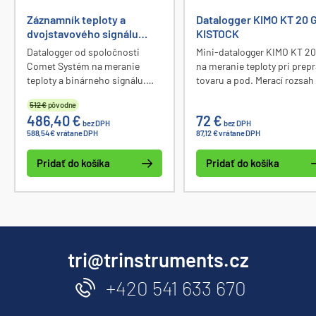
Záznamník teploty a
Datalogger KIMO KT 20 
dvojstavového signálu
KISTOCK
COMET U0843M
Datalogger od spoločnosti
Mini-datalogger KIMO KT 20
Comet Systém na meranie
na meranie teploty pri prep
teploty a binárneho signálu.
tovaru a pod. Merací rozsah
Vstupy pre dve externé sondy a
až +85 °C.
512 €
pôvodne
dva binárne vstupy. Možnosť
486,40 €
72 €
zasielania alarmových SMS a
bez DPH
bez DPH
588,54 € vrátane DPH
87,12 € vrátane DPH
JSON správ, GPRS dátové
spojenie, integrácia do
Pridať do košíka
Pridať do košíka
programu Comet Database,
nastaviteľný interval zasielania.
Možnosť uloženia hodnôt do
pamäte, cyklický alebo
necyklický typ záznamu.
Komunikácia s osobným
počítačom cez komunikačné
tri@trinstruments.cz
rozhranie USB-C, GSM modem.
+420 541 633 670