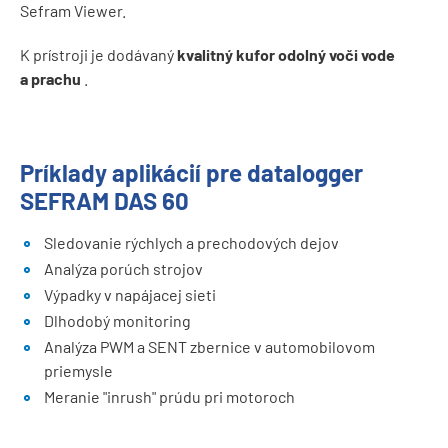
Sefram Viewer.
K prístroji je dodávaný
kvalitný kufor odolný voči vode
a prachu
.
Príklady aplikácií pre datalogger
SEFRAM DAS 60
Sledovanie rýchlych a prechodových dejov
Analýza porúch strojov
Výpadky v napájacej sieti
Dlhodobý monitoring
Analýza PWM a SENT zbernice v automobilovom
priemysle
Meranie "inrush" prúdu pri motoroch