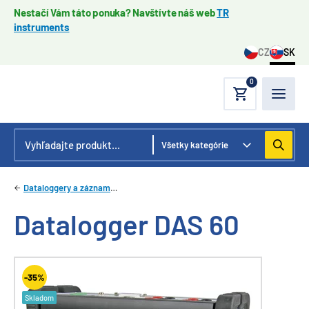
Nestačí Vám táto ponuka? Navštívte náš web
TR
instruments
CZ
SK
0
Dataloggery a záznamníky
Datalogger DAS 60
-35%
Skladom