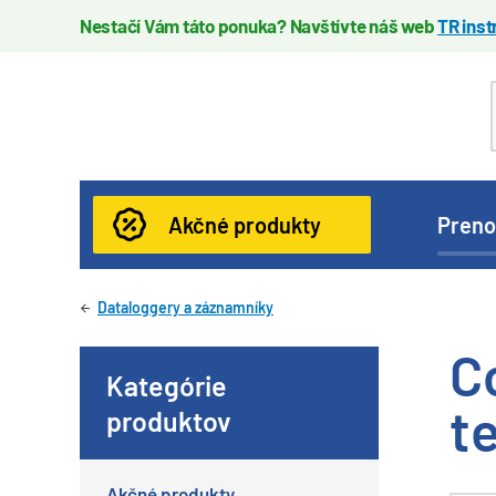
Nestačí Vám táto ponuka? Navštívte náš web
TR ins
Akčné produkty
Preno
Dataloggery a záznamníky
C
Kategórie
te
produktov
Akčné produkty