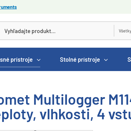
truments
sné prístroje
Stolné prístroje
S
omet Multilogger M11
ploty, vlhkosti, 4 vs