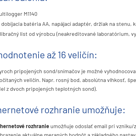
ltilogger M1140
 dobíjacia batéria AA, napájací adaptér, držiak na stenu,
libračný list od výrobcu (neakreditované laboratórium, 
odnotenie až 16 veličín:
yroch pripojených sond/snímačov je možné vyhodnocovať 
očítaných veličín. Napr. rosný bod, absolútna vlhkosť, šp
iel z dvoch pripojených teplotných sond).
hernetové rozhranie umožňuje:
hernetové rozhranie
umožňuje odoslať email pri vzniku/
brazenie aktuálne meraných hodnôt a základného nastaven