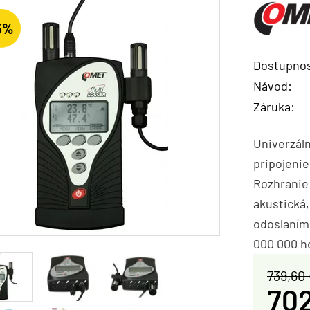
5%
Dostupnos
Návod:
Záruka:
Univerzál
pripojenie
Rozhranie 
akustická,
odoslaním
000 000 h
739,60
702