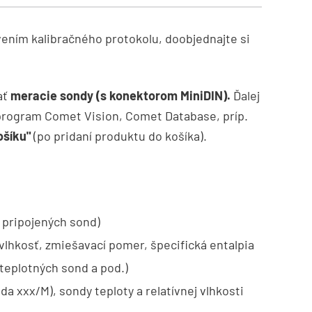
vením kalibračného protokolu, doobjednajte si
ať
meracie sondy (s konektorom MiniDIN).
Ďalej
 program Comet Vision, Comet Database, príp.
ošíku"
(po pridaní produktu do košíka).
 pripojených sond)
 vlhkosť, zmiešavací pomer, špecifická entalpia
teplotných sond a pod.)
da xxx/M), sondy teploty a relatívnej vlhkosti