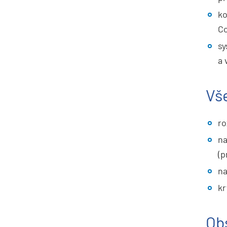
ko
C
sy
a 
Vš
ro
na
(p
na
kr
Ob