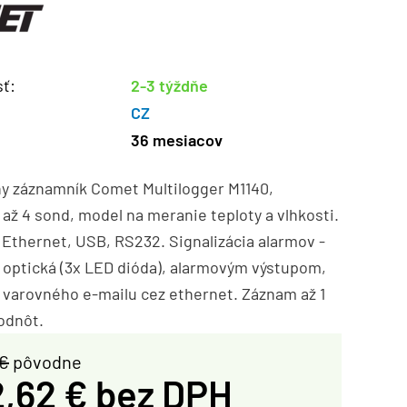
ť:
2-3 týždňe
CZ
36 mesiacov
ny záznamník Comet Multilogger M1140,
 až 4 sond, model na meranie teploty a vlhkosti.
Ethernet, USB, RS232. Signalizácia alarmov -
 optická (3x LED dióda), alarmovým výstupom,
 varovného e-mailu cez ethernet. Záznam až 1
odnôt.
 €
pôvodne
,62 € bez DPH