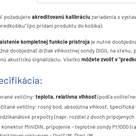
aľ požadujete
akreditovanú kalibráciu
zariadenia s vysta
"predkošíku" (po pridaní produktu do košíka).
aistenie kompletnej funkcie prístroja
je nutné doobjedn
žné doobjednať držiak vlhkostnej sondy DIGIL na stenu,
nú akustickú signalizáciu. Všetko
môžete zvoliť v "predk
ecifikácia:
rané veličiny:
teplota, relatívna vlhkosť
(podľa voliteľne
čítané veličiny: rosný bod, absolútna vlhkosť, špecifická
dzikanálové prepočty (napr. rozdiel z dvoch pripojených 
 konektor MiniDIN, pripojenie - teplotné sondy Pt1000 (ra
digitálnym výstupom - DigiS/M, DigiL/M