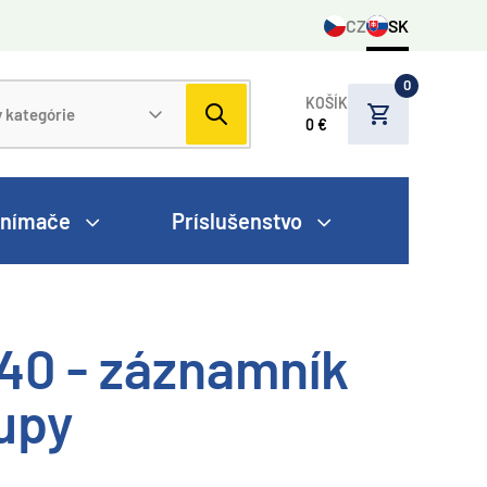
CZ
SK
0
KOŠÍK
0 €
nímače
Príslušenstvo
40 - záznamník
tupy