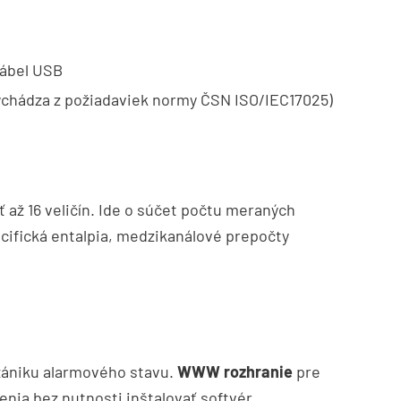
 kábel USB
vychádza z požiadaviek normy ČSN ISO/IEC17025)
až 16 veličín. Ide o súčet počtu meraných
ecifická entalpia, medzikanálové prepočty
zániku alarmového stavu.
WWW rozhranie
pre
ia bez nutnosti inštalovať softvér.