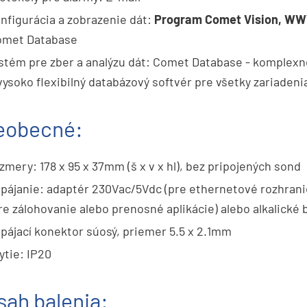
nfigurácia a zobrazenie dát:
Program Comet Vision, WW
omet Database
stém pre zber a analýzu dát: Comet Database - komplexné
vysoko flexibilný databázový softvér pre všetky zariaden
eobecné:
zmery: 178 x 95 x 37mm (š x v x hl), bez pripojených sond
pájanie: adaptér 230Vac/5Vdc (pre ethernetové rozhranie
re zálohovanie alebo prenosné aplikácie) alebo alkalické 
pájací konektor súosý, priemer 5.5 x 2.1mm
ytie: IP20
sah balenia: