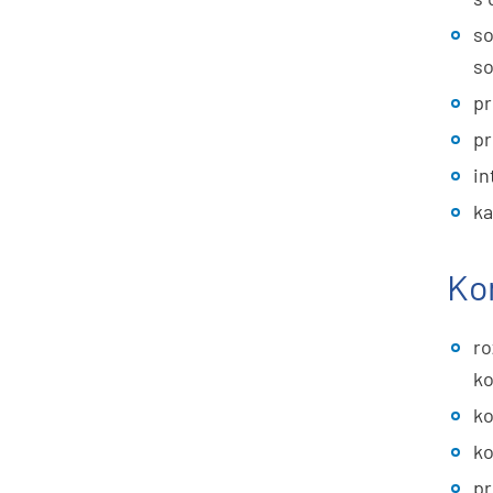
so
so
pr
pr
in
ka
Ko
ro
ko
ko
k
pr