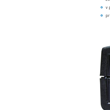
v 
pr