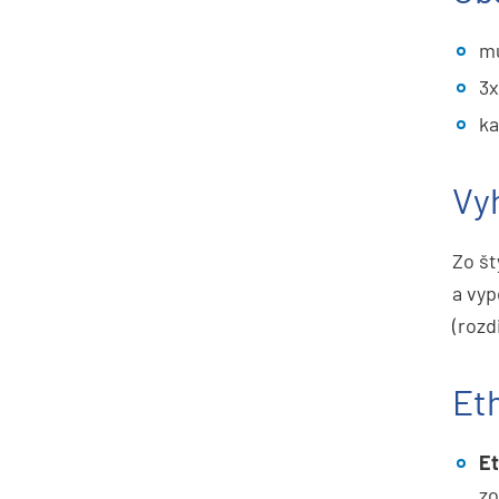
mu
3x
ka
Vyh
Zo št
a vyp
(rozd
Et
Et
zo