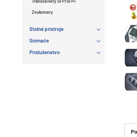
Transceivery SFP/SFP+
Zvukomery
Stolné prístroje
Snímače
Príslušenstvo
Po