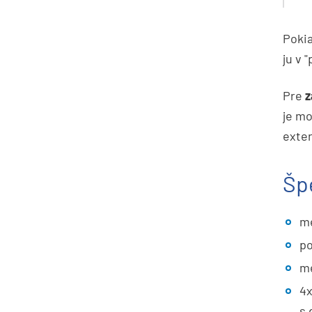
Poki
ju v 
Pre
z
je mo
exter
Šp
me
po
me
4x
s 