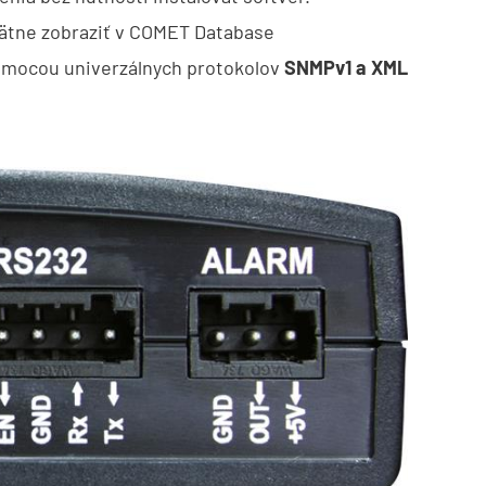
ätne zobraziť v COMET Database
omocou univerzálnych protokolov
SNMPv1 a XML