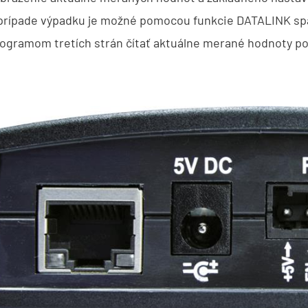
prípade výpadku je možné pomocou funkcie DATALINK sp
ogramom tretích strán čítať aktuálne merané hodnoty p