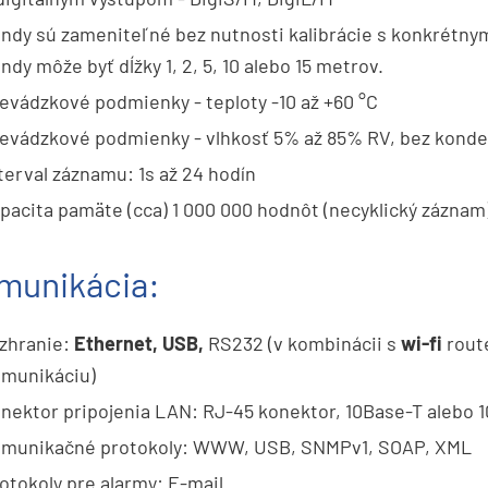
ndy sú zameniteľné bez nutnosti kalibrácie s konkrétnym
ndy môže byť dĺžky 1, 2, 5, 10 alebo 15 metrov.
evádzkové podmienky - teploty -10 až +60 °C
evádzkové podmienky - vlhkosť 5% až 85% RV, bez kond
terval záznamu: 1s až 24 hodín
pacita pamäte (cca) 1 000 000 hodnôt (necyklický záznam
munikácia:
zhranie:
Ethernet, USB,
RS232 (v kombinácii s
wi-fi
route
munikáciu)
nektor pripojenia LAN: RJ-45 konektor, 10Base-T alebo 
omunikačné protokoly: WWW, USB, SNMPv1, SOAP, XML
otokoly pre alarmy: E-mail