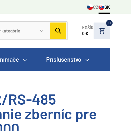
CZ
SK
0
KOŠÍK
0 €
nímače
Príslušenstvo
2/RS-485
nie zberníc pre
000