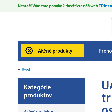
Nestačí Vám táto ponuka? Navštívte náš web
TR ins
Akčné produkty
Preno
Úvod
U
Kategórie
t
produktov
o
Akčné produkty