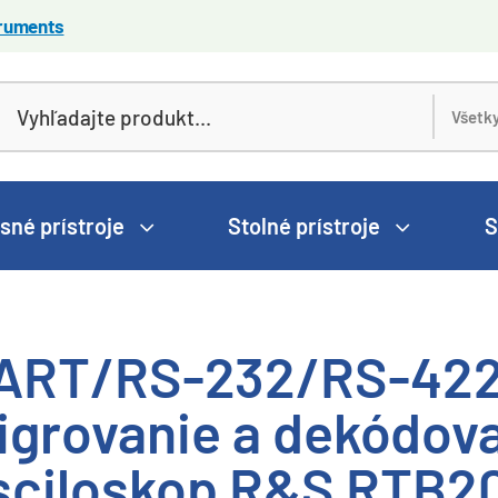
truments
sné prístroje
Stolné prístroje
S
ART/RS-232/RS-42
rigrovanie a dekódova
sciloskop R&S RTB2