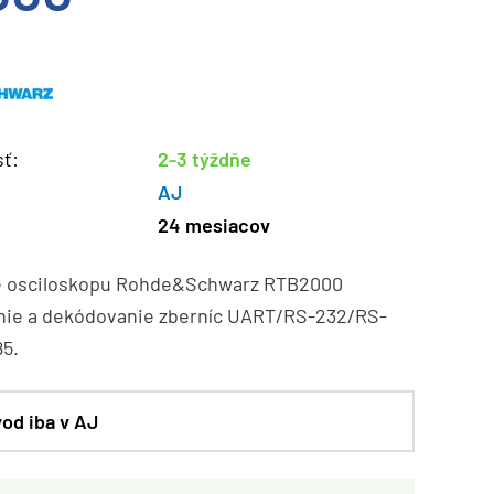
ť:
2-3 týždňe
AJ
24 mesiacov
e osciloskopu Rohde&Schwarz RTB2000
anie a dekódovanie zberníc UART/RS-232/RS-
5.
od iba v AJ