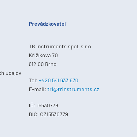
Prevádzkovateľ
TR instruments spol. s r.o.
Křižíkova 70
612 00 Brno
ch údajov
Tel:
+420 541 633 670
E-mail:
tri@trinstruments.cz
IČ: 15530779
DIČ: CZ15530779