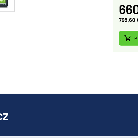
660
798,60 
P
cz