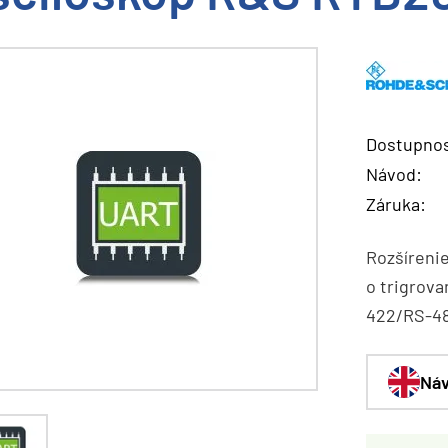
Dostupnos
Návod:
Záruka:
Rozšíreni
o trigrov
422/RS-48
Náv