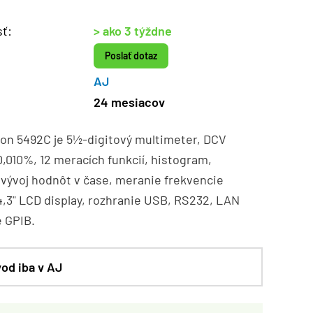
ť:
> ako 3 týždne
Poslať dotaz
AJ
24 mesiacov
ion 5492C je 5½-digitový multimeter, DCV
,010%, 12 meracích funkcií, histogram,
 vývoj hodnôt v čase, meranie frekvencie
4,3" LCD display, rozhranie USB, RS232, LAN
e GPIB.
od iba v AJ