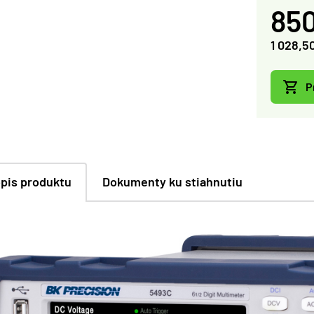
850
1 028,5
P
pis produktu
Dokumenty ku stiahnutiu