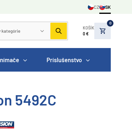
CZ
SK
0
KOŠÍK
0 €
nímače
Príslušenstvo
ion 5492C