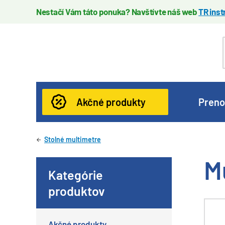
Nestačí Vám táto ponuka? Navštívte náš web
TR ins
Akčné produkty
Preno
Stolné multimetre
M
Kategórie
produktov
Akčné produkty