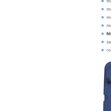
me
me
me
mó
hi
za
ro