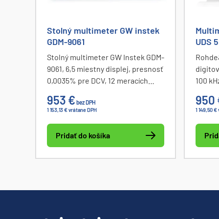
Stolný multimeter GW instek
Multi
GDM-9061
UDS 5
Stolný multimeter GW Instek GDM-
Rohde&
9061, 6,5 miestny displej, presnosť
digito
0,0035% pre DCV, 12 meracích
100 kH
funkcií DCV, ACV, DCI, ACI, odpor 2
štatis
953 €
950 
bez DPH
a 4-vodičovo, frekvencia, perióda,
funkcie
1 153,13 € vrátane DPH
1 149,50 €
test diód, kontinuity, teplota a
webový
kapacita, duálne meranie,
LAN.
Pridať do košíka
Prid
zobrazenie histogramu, rozhranie
USB, RS232, LAN a voliteľne GPIB.