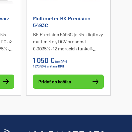
warz
Multimeter BK Precision
5493C
 6½-
BK Precision 5493C je 6½-digitový
 DC až
multimeter, DCV presnosť
075%,
0,0035%, 12 meracích funkcií,
histogram, barmeter, vývoj
1 050 €
bez DPH
,
hodnôt v čase, meranie
1 270,50 € vrátane DPH
SB a
frekvencie do 1 MHz, 4,3" LCD
display, rozhranie USB, RS232,
Pridať do košíka
LAN a voliteľne GPIB.