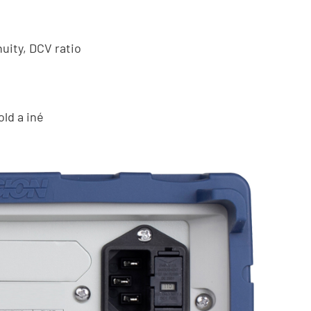
nuity, DCV ratio
ld a iné