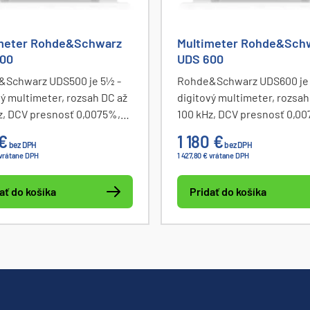
meter Rohde&Schwarz
Multimeter Rohde&Sch
00
UDS 600
Schwarz UDS500 je 5½ -
Rohde&Schwarz UDS600 je
vý multimeter, rozsah DC až
digitový multimeter, rozsah
z, DCV presnosť 0,0075%,
100 kHz, DCV presnosť 0,0
tické a matematické
štatistické a matematické
€
1 180 €
bez DPH
bez DPH
, 12 meracích funkcií,
funkcie, 12 meracích funkcií
 vrátane DPH
1 427,80 € vrátane DPH
 server, rozhranie USB a
webový server, rozhranie U
LAN.
ať do košíka
Pridať do košíka