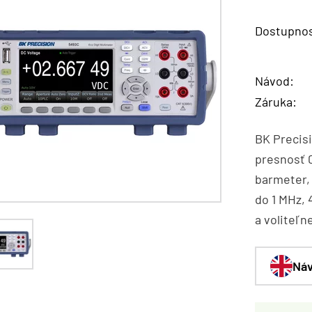
Dostupnos
Návod:
Záruka:
BK Precis
presnosť 0
barmeter,
do 1 MHz, 
a voliteľn
Náv