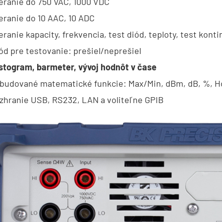
ranie do 750 VAC, 1000 VDC
ranie do 10 AAC, 10 ADC
ranie kapacity, frekvencia, test diód, teploty, test konti
d pre testovanie: prešiel/neprešiel
stogram, barmeter, vývoj hodnôt v čase
budované matematické funkcie: Max/Min, dBm, dB, %, Ho
zhranie USB, RS232, LAN a voliteľne GPIB