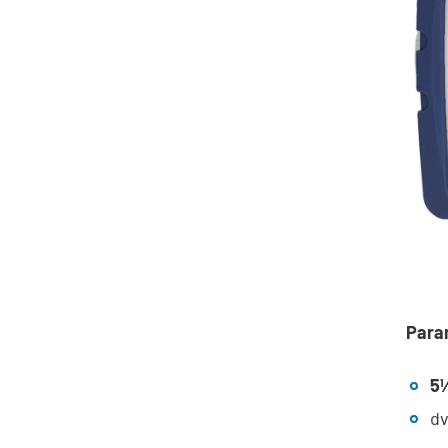
Param
5½
dv