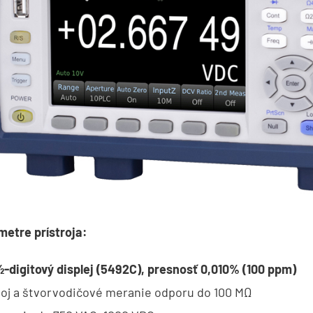
etre prístroja:
-digitový displej (5492C), presnosť 0,010% (100 ppm)
oj a štvorvodičové meranie odporu do 100 MΩ