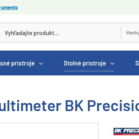
truments
sné prístroje
Stolné prístroje
S
ultimeter BK Precis