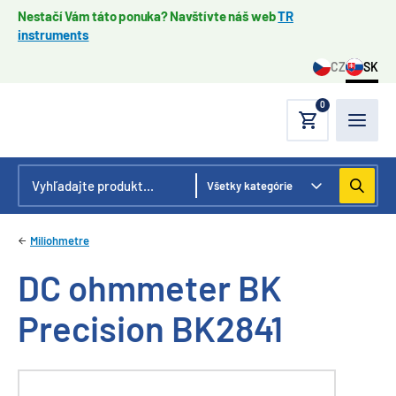
Nestačí Vám táto ponuka? Navštívte náš web
TR
instruments
CZ
SK
0
Miliohmetre
DC ohmmeter BK
Precision BK2841