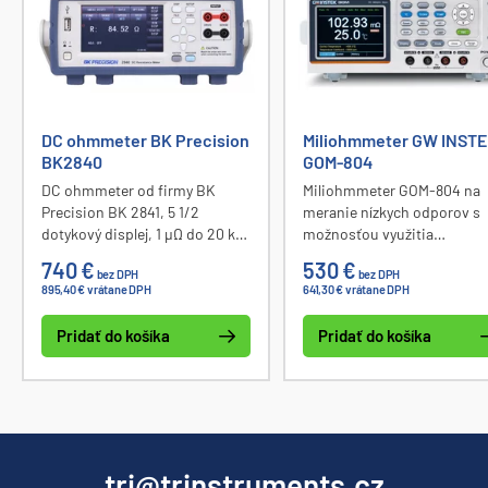
DC ohmmeter BK Precision
Miliohmmeter GW INST
BK2840
GOM-804
DC ohmmeter od firmy BK
Miliohmmeter GOM-804 na
Precision BK 2841, 5 1/2
meranie nízkych odporov s
dotykový displej, 1 μΩ do 20 kΩ,
možnosťou využitia
základná presnosť 0,1%,
štvorvodičovej metódy s
740 €
530 €
bez DPH
bez DPH
rozlíšenie 1 μΩ, LPR (low power
vysokou presnosťou 0,05 %
895,40 € vrátane DPH
641,30 € vrátane DPH
resistance), 4-vodičové
Merací prúd až 1 A, rozlíšenie
meranie, rozhranie RS232,
μΩ. Meranie teploty v rozsa
Pridať do košíka
Pridať do košíka
USB.
-50 °C do +399,9 °C s rozlíš
0,1 °C. Pamäť pre 20 rôznyc
nastavení, režimy v relatívn
aktuálnom a percentuálno
zobrazení meranej hodnoty.
Rozhranie USB, RS 232C al
GPIB (voliteľne).
tri@trinstruments.cz