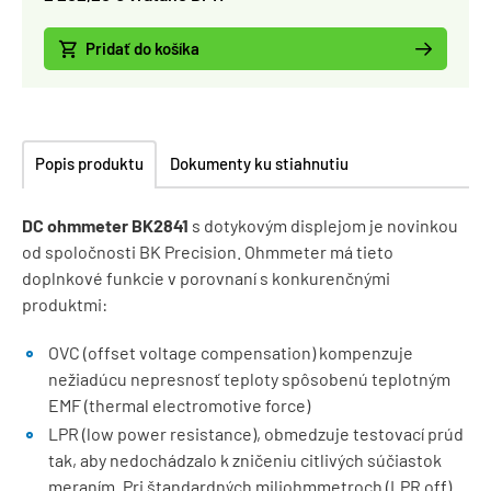
Pridať do košíka
Popis produktu
Dokumenty ku stiahnutiu
DC ohmmeter BK2841
s dotykovým displejom je novinkou
od spoločnosti BK Precision. Ohmmeter má tieto
doplnkové funkcie v porovnaní s konkurenčnými
produktmi:
OVC (offset voltage compensation) kompenzuje
nežiadúcu nepresnosť teploty spôsobenú teplotným
EMF (thermal electromotive force)
LPR (low power resistance), obmedzuje testovací prúd
tak, aby nedochádzalo k zničeniu citlivých súčiastok
meraním. Pri štandardných miliohmmetroch (LPR off)