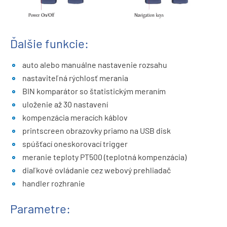
Ďalšie funkcie:
auto alebo manuálne nastavenie rozsahu
nastaviteľná rýchlosť merania
BIN komparátor so štatistickým meraním
uloženie až 30 nastavení
kompenzácia meracích káblov
printscreen obrazovky priamo na USB disk
spúšťací oneskorovací trigger
meranie teploty PT500 (teplotná kompenzácia)
diaľkové ovládanie cez webový prehliadač
handler rozhranie
Parametre: