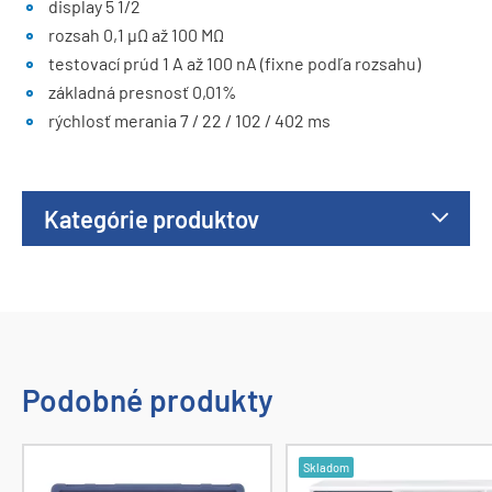
display 5 1/2
rozsah 0,1 µΩ až 100 MΩ
testovací prúd 1 A až 100 nA (fixne podľa rozsahu)
základná presnosť 0,01%
rýchlosť merania 7 / 22 / 102 / 402 ms
Kategórie produktov
Podobné produkty
Skladom