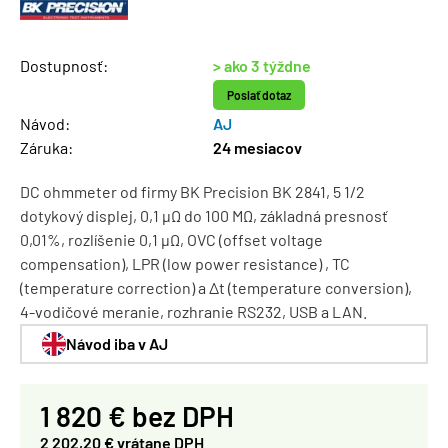
Dostupnosť:
> ako 3 týždne
Poslať dotaz
Návod:
AJ
Záruka:
24 mesiacov
DC ohmmeter od firmy BK Precision BK 2841, 5 1/2
dotykový displej, 0,1 μΩ do 100 MΩ, základná presnosť
0,01%, rozlíšenie 0,1 μΩ, OVC (offset voltage
compensation), LPR (low power resistance) , TC
(temperature correction) a Δt (temperature conversion),
4-vodičové meranie, rozhranie RS232, USB a LAN.
Návod iba v AJ
1 820 € bez DPH
2 202,20 € vrátane DPH