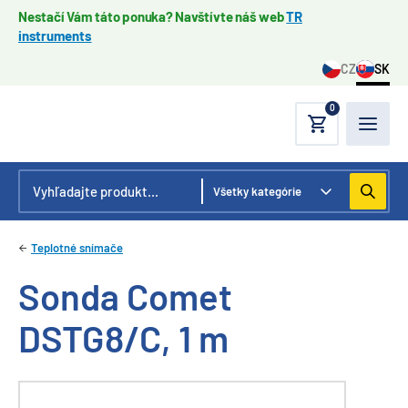
Nestačí Vám táto ponuka? Navštívte náš web
TR
instruments
CZ
SK
0
Teplotné snímače
Sonda Comet
DSTG8/C, 1 m