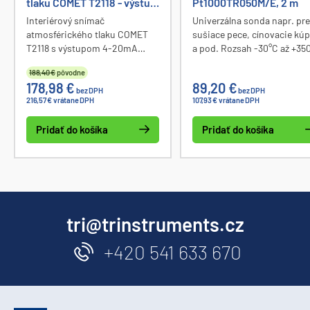
tlaku COMET T2118 - výstup
Pt1000TR050M/E, 2 m
4-20mA
Interiérový snímač
Univerzálna sonda napr. pre
atmosférického tlaku COMET
sušiace pece, cínovacie kúp
T2118 s výstupom 4-20mA
a pod. Rozsah -30°C až +35
(voliteľne 0-10V). Meranie tlaku
Prívodný kábel dĺžky 2 ms
188,40 €
pôvodne
v rozsahu 600 až 1100hPa.
kovovým opletením je odoln
178,98 €
89,20 €
Interiérové prevedenie s
do +400 °C. Kovové opleten
bez DPH
bez DPH
216,57 € vrátane DPH
107,93 € vrátane DPH
displejom. Zobrazovanie a
kábla je vodivo spojené s
výstup tlaku je možný v rôznych
puzdrom. Sonda nie je odol
Pridať do košíka
Pridať do košíka
jednotkách.
proti vniknutiu vlhkosti.
tri@trinstruments.cz
+420 541 633 670