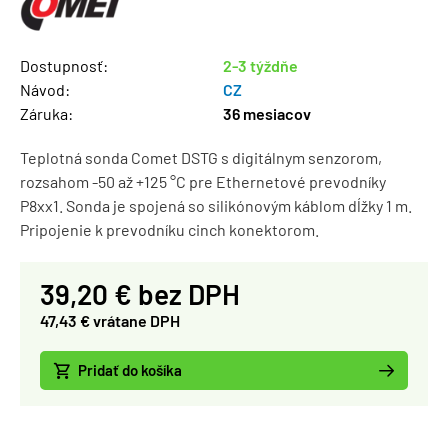
Dostupnosť:
2-3 týždňe
Návod:
CZ
Záruka:
36 mesiacov
Teplotná sonda Comet DSTG s digitálnym senzorom,
rozsahom -50 až +125 °C pre Ethernetové prevodníky
P8xx1. Sonda je spojená so silikónovým káblom dĺžky 1 m.
Pripojenie k prevodníku cinch konektorom.
39,20 € bez DPH
47,43 € vrátane DPH
Pridať do košíka