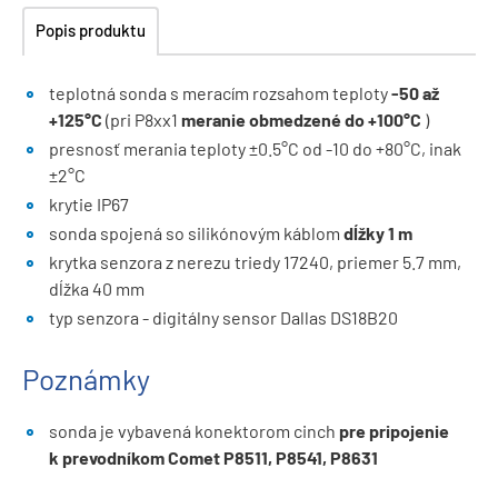
Popis produktu
teplotná sonda s meracím rozsahom teploty
-50 až
+125°C
(pri P8xx1
meranie obmedzené do +100°C
)
presnosť merania teploty ±0.5°C od -10 do +80°C, inak
±2°C
krytie IP67
sonda spojená so silikónovým káblom
dĺžky 1 m
krytka senzora z nerezu triedy 17240, priemer 5.7 mm,
dĺžka 40 mm
typ senzora - digitálny sensor Dallas DS18B20
Poznámky
sonda je vybavená konektorom cinch
pre pripojenie
k prevodníkom Comet P8511, P8541, P8631