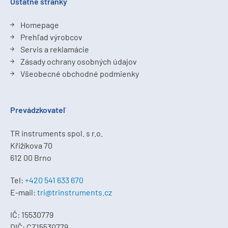
Ostatné stránky
Homepage
Prehľad výrobcov
Servis a reklamácie
Zásady ochrany osobných údajov
Všeobecné obchodné podmienky
Prevádzkovateľ
TR instruments spol. s r.o.
Křižíkova 70
612 00 Brno
Tel:
+420 541 633 670
E-mail:
tri@trinstruments.cz
IČ: 15530779
DIČ: CZ15530779