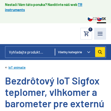
Nestačí Vám táto ponuka? Navštívte náš web
TR
instruments
CZ
SK
0
IoT snímače
Bezdrôtový IoT Sigfox
teplomer, vlhkomer a
barometer pre externú