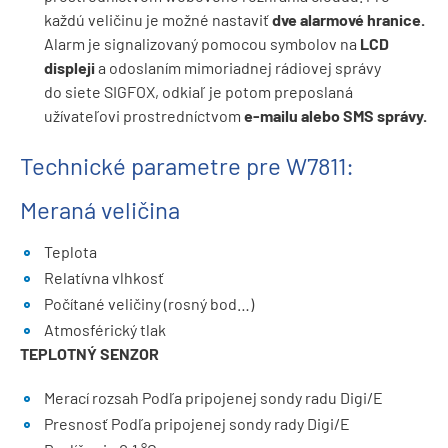
každú veličinu je možné nastaviť
dve alarmové hranice.
Alarm je signalizovaný pomocou symbolov na
LCD
displeji
a odoslaním mimoriadnej rádiovej správy
do siete SIGFOX, odkiaľ je potom preposlaná
užívateľovi prostredníctvom
e-mailu alebo SMS správy.
Technické parametre pre W7811:
Meraná veličina
Teplota
Relatívna vlhkosť
Počítané veličiny (rosný bod…)
Atmosférický tlak
TEPLOTNÝ SENZOR
Merací rozsah Podľa pripojenej sondy radu Digi/E
Presnosť Podľa pripojenej sondy rady Digi/E