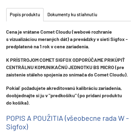
Popis produktu
Dokumenty ku stiahnutiu
Cena je vrátane Comet Cloudu (webové rozhranie
s vizualizáciou meraných dát) a prevádzky v sieti Sigfox -
predplatené na 1 rok v cene zariadenia.
K PRÍSTROJOM COMET SIGFOX ODPORÚČAME PRIKÚPIŤ
CENTRÁLNU KOMUNIKAČNÚ JEDNOTKU BS MICRO (pre
zaistenie stáleho spojenia zo snímača do Comet Cloudu).
Pokiaľ požadujete akreditovanú kalibráciu zariadenia,
doobjednajte si ju v "predkošíku" (po pridaní produktu
do košíka).
POPIS A POUŽITIA (všeobecne rada W -
Sigfox)