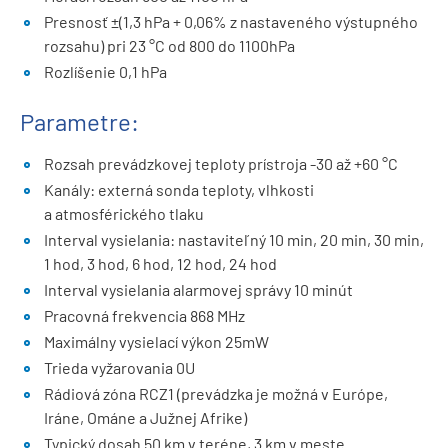
Presnosť ±(1,3 hPa + 0,06% z nastaveného výstupného
rozsahu) pri 23 °C od 800 do 1100hPa
Rozlíšenie 0,1 hPa
Parametre:
Rozsah prevádzkovej teploty prístroja -30 až +60 °C
Kanály: externá sonda teploty, vlhkosti
a atmosférického tlaku
Interval vysielania: nastaviteľný 10 min, 20 min, 30 min,
1 hod, 3 hod, 6 hod, 12 hod, 24 hod
Interval vysielania alarmovej správy 10 minút
Pracovná frekvencia 868 MHz
Maximálny vysielací výkon 25mW
Trieda vyžarovania 0U
Rádiová zóna RCZ1 (prevádzka je možná v Európe,
Iráne, Ománe a Južnej Afrike)
Typický dosah 50 km v teréne, 3 km v meste