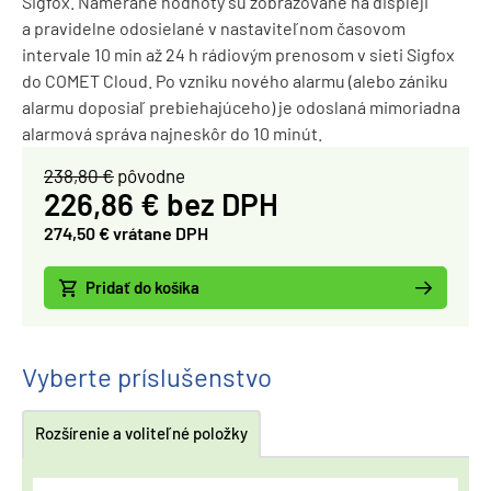
Sigfox. Namerané hodnoty sú zobrazované na displeji
a pravidelne odosielané v nastaviteľnom časovom
intervale 10 min až 24 h rádiovým prenosom v sieti Sigfox
do COMET Cloud. Po vzniku nového alarmu (alebo zániku
alarmu doposiaľ prebiehajúceho) je odoslaná mimoriadna
alarmová správa najneskôr do 10 minút.
238,80 €
pôvodne
226,86 € bez DPH
274,50 € vrátane DPH
Pridať do košíka
Vyberte príslušenstvo
Rozšírenie a voliteľné položky