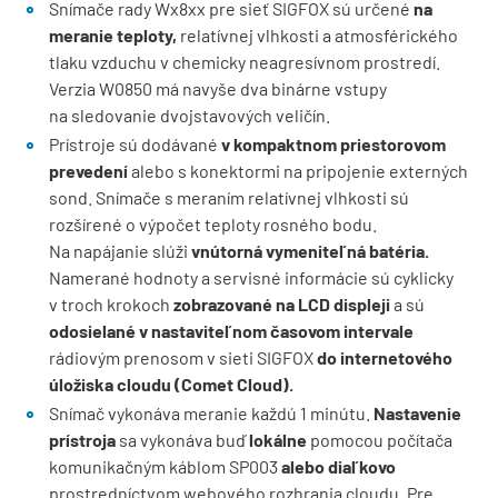
Snímače rady Wx8xx pre sieť SIGFOX sú určené
na
meranie teploty,
relatívnej vlhkosti a atmosférického
tlaku vzduchu v chemicky neagresívnom prostredí.
Verzia W0850 má navyše dva binárne vstupy
na sledovanie dvojstavových veličín.
Prístroje sú dodávané
v kompaktnom priestorovom
prevedení
alebo s konektormi na pripojenie externých
sond. Snímače s meraním relatívnej vlhkosti sú
rozšírené o výpočet teploty rosného bodu.
Na napájanie slúži
vnútorná vymeniteľná batéria.
Namerané hodnoty a servisné informácie sú cyklicky
v troch krokoch
zobrazované na LCD displeji
a sú
odosielané v nastaviteľnom časovom intervale
rádiovým prenosom v sieti SIGFOX
do internetového
úložiska cloudu (Comet Cloud).
Snímač vykonáva meranie každú 1 minútu.
Nastavenie
prístroja
sa vykonáva buď
lokálne
pomocou počítača
komunikačným káblom SP003
alebo diaľkovo
prostredníctvom webového rozhrania cloudu. Pre