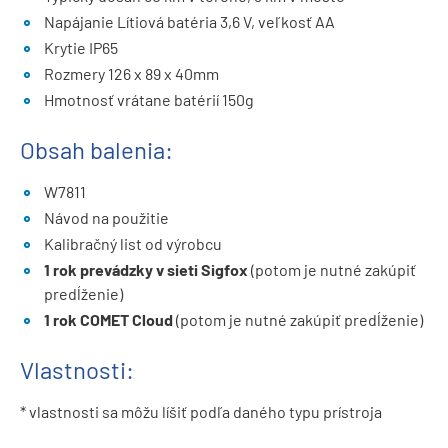
Napájanie Lítiová batéria 3,6 V, veľkosť AA
Krytie IP65
Rozmery 126 x 89 x 40mm
Hmotnosť vrátane batérií 150g
Obsah balenia:
W7811
Návod na použitie
Kalibračný list od výrobcu
1 rok prevádzky v sieti Sigfox
(potom je nutné zakúpiť
predĺženie)
1 rok COMET Cloud
(potom je nutné zakúpiť predĺženie)
Vlastnosti:
* vlastnosti sa môžu líšiť podľa daného typu prístroja