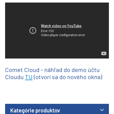
Comet Cloud - náhľad do demo účtu
Cloudu
TU
(otvorí sa do nového okna)
Kategórie produktov