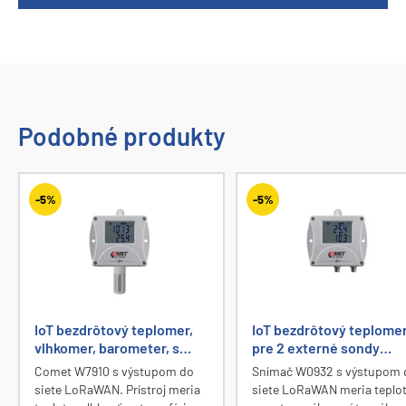
Podobné produkty
-5%
-5%
IoT bezdrôtový teplomer,
IoT bezdrôtový teplome
vlhkomer, barometer, s
pre 2 externé sondy
výstupom do siete
Pt1000, s výstupom do
Comet W7910 s výstupom do
Snímač W0932 s výstupom 
LoRaWAN
siete LoRaWAN
siete LoRaWAN. Prístroj meria
siete LoRaWAN meria teplo