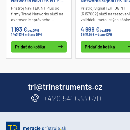
Networks NaviTEK NT Plus
Networks SignalTEK 10
(R151005)
NT (R157002)
Prístroj NaviTEK NT Plus od
Prístroj SignalTEK 10G NT
firmy Trend Networks slúži na
(R157002) slúži na testovani
overovanie správneho
validáciu metalických káblo
zapojenia káblov, detekciu PoE
liniek až do rýchlosti 10G a ď
1 193 €
4 666 €
bez DPH
bez DPH
napájania a všade tam, kde je
ponúka sieťové funkcie ako
1 443,53 € vrátane DPH
5 645,86 € vrátane DPH
nutné vykonať jednoduché
DHCP, CDP / LLDP, meranie
testy kabeláže a preveriť
jitteru, straty paketov a ďalš
Pridať do košíka
Pridať do košíka
spojenie pomocou základných
testov ako sú Ping, Traceroute
atď.
tri@trinstruments.cz
+420 541 633 670