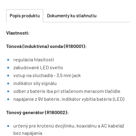
Popis produktu
Dokumenty ku stiahnutiu
Vlastnosti:
Tónová (induktívna) sonda (R180001):
regulácia hlasitosti
zabudované LED svetlo
vstup na slúchadlá - 3,5 mm jack
indikátor sily signálu
odber z batérie iba pri stlačenom meracom tlačidle
napájanie z 9V batérie, indikátor vybitia batérie (LED)
Tónový generátor (R180002):
určený pre krútenú dvojlinku, koaxiálnu a AC kabeláž
bez napájania