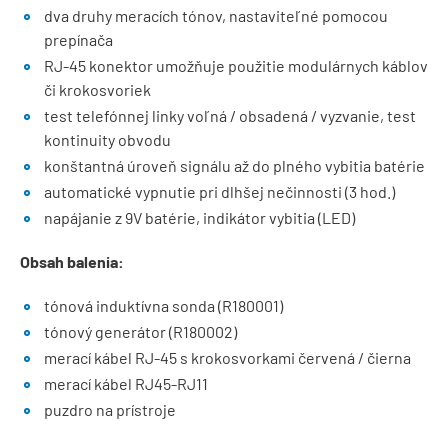
dva druhy meracích tónov, nastaviteľné pomocou
prepínača
RJ-45 konektor umožňuje použitie modulárnych káblov
či krokosvoriek
test telefónnej linky voľná / obsadená / vyzvanie, test
kontinuity obvodu
konštantná úroveň signálu až do plného vybitia batérie
automatické vypnutie pri dlhšej nečinnosti (3 hod.)
napájanie z 9V batérie, indikátor vybitia (LED)
Obsah balenia:
tónová induktívna sonda (R180001)
tónový generátor (R180002)
merací kábel RJ-45 s krokosvorkami červená / čierna
merací kábel RJ45-RJ11
puzdro na prístroje