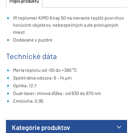
Popis produktu
IR teplomer KIMO Kiray 50 na meranie teplôt povrchov
horúcich objektov, nebezpečných a zle prístupných
miest
Dodávané v puzdre
Technické dáta
Meria teplotu od -50 do +380 °C
Spektrálna odozva: 6 - 14 µm
Optika: 12:1
Dual-laser: vlnová dĺžka : od 630 do 670 nm
Emisivita: 0.95
Kategórie produktov