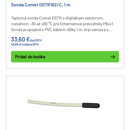
Sonda Comet DSTR162/C, 1 m
Teplotná sonda Comet DSTR s digitálnym senzorom,
rozsahom -30 až +80 °C pre Ethernetové prevodníky P8xx1.
Sonda je spojená s PVC káblom dĺžky 1 m, kryt senzora z
polyamidu. Pripojenie k prevodníku cinch konektorom.
33,60 €
bez DPH
40,66 € vrátane DPH
Pridať do košíka