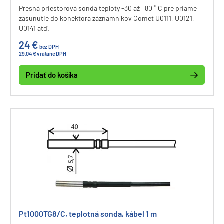
Presná priestorová sonda teploty -30 až +80 ° C pre priame
zasunutie do konektora záznamníkov Comet U0111, U0121,
U0141 atď.
24 €
bez DPH
29,04 € vrátane DPH
Pridať do košíka
Pt1000TG8/C, teplotná sonda, kábel 1 m