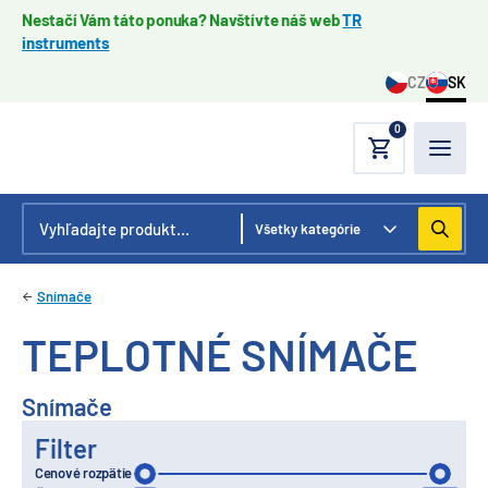
Nestačí Vám táto ponuka? Navštívte náš web
TR
instruments
CZ
SK
0
Snímače
TEPLOTNÉ SNÍMAČE
Snímače
Filter
Cenové rozpätie