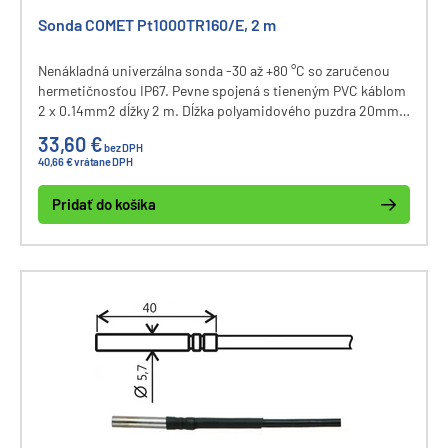
Sonda COMET Pt1000TR160/E, 2 m
Nenákladná univerzálna sonda -30 až +80 °C so zaručenou
hermetičnosťou IP67. Pevne spojená s tieneným PVC káblom
2 x 0.14mm2 dĺžky 2 m. Dĺžka polyamidového puzdra 20mm,
priemer puzdra 6mm, priemer kábla 3,5mm.
33,60 €
bez DPH
40,66 € vrátane DPH
Pridať do košíka