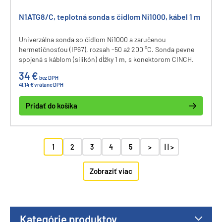
N1ATG8/C, teplotná sonda s čidlom Ni1000, kábel 1 m
Univerzálna sonda so čidlom Ni1000 a zaručenou
hermetičnosťou (IP67), rozsah -50 až 200 °C. Sonda pevne
spojená s káblom (silikón) dĺžky 1 m, s konektorom CINCH.
34 €
bez DPH
41,14 € vrátane DPH
Pridať do košíka
1
2
3
4
5
>
| | >
Zobraziť viac
Kategórie produktov