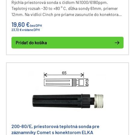
Rýchla priestorová sonda s čidlom Ni1000/6180ppm.
Teplotný rozsah -30 to +80 ° C, dĺžka sondy 61mm, priemer
12mm. Na vidlici Cinch pre priame zasunutie do konektora
prístroja rady Commeter.
19,60 €
bez DPH
23,72 € vrátane DPH
Pridať do košíka
200-80/E, priestorová teplotná sonda pre
záznamníky Comet s konektorom ELKA