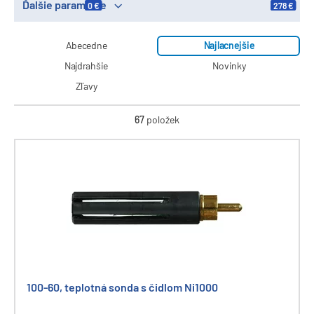
Ďalšie parametre
0 €
278 €
Abecedne
Najlacnejšie
Najdrahšie
Novinky
Zľavy
67
položek
100-60, teplotná sonda s čidlom Ni1000