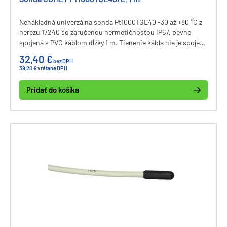
Nenákladná univerzálna sonda Pt1000TGL40 -30 až +80 °C z
nerezu 17240 so zaručenou hermetičnosťou IP67, pevne
spojená s PVC káblom dĺžky 1 m. Tienenie kábla nie je spojené
s puzdrom.
32,40 €
bez DPH
39,20 € vrátane DPH
Pridať do košíka