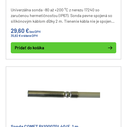
Univerzálna sonda -80 až +200 °C z nerezu 17240 so
zaručenou hermetičnosťou (IP67). Sonda pevne spojená so
silikónovým káblom dĺžky 2 m. Tienenie kábla nie je spojené s
puzdrom. Konektor CINCH.
29,60 €
bez DPH
35,82 € vrátane DPH
Pridať do košíka
Sonda COMET Pt1000TGL40/E, 1 m