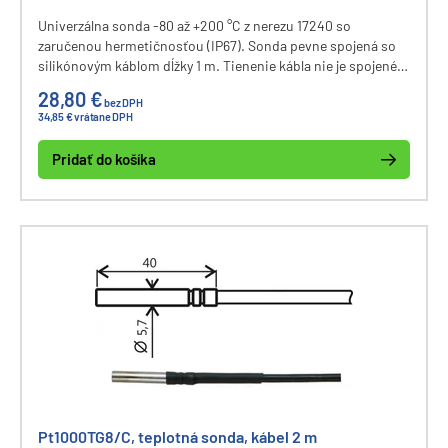
Univerzálna sonda -80 až +200 °C z nerezu 17240 so
zaručenou hermetičnosťou (IP67). Sonda pevne spojená so
silikónovým káblom dĺžky 1 m. Tienenie kábla nie je spojené s
puzdrom. Konektor CINCH.
28,80 €
bez DPH
34,85 € vrátane DPH
Pridať do košíka
Pt1000TG8/C, teplotná sonda, kábel 2 m