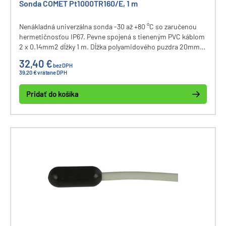
Sonda COMET Pt1000TR160/E, 1 m
Nenákladná univerzálna sonda -30 až +80 °C so zaručenou
hermetičnosťou IP67. Pevne spojená s tieneným PVC káblom
2 x 0.14mm2 dĺžky 1 m. Dĺžka polyamidového puzdra 20mm,
priemer puzdra 6mm, priemer kábla 3,5mm.
32,40 €
bez DPH
39,20 € vrátane DPH
Pridať do košíka