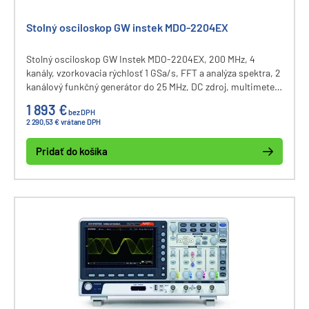
Stolný osciloskop GW instek MDO-2204EX
Stolný osciloskop GW Instek MDO-2204EX, 200 MHz, 4
kanály, vzorkovacia rýchlosť 1 GSa/s, FFT a analýza spektra, 2
kanálový funkčný generátor do 25 MHz, DC zdroj, multimeter,
vnútorná pamäť osciloskopu 10M bodov/CH, dekódovanie
1 893 €
bez DPH
zberníc I2C, UART, CAN, LIN, displej 8", komunikačné
2 290,53 € vrátane DPH
rozhranie USB a LAN.
Pridať do košíka