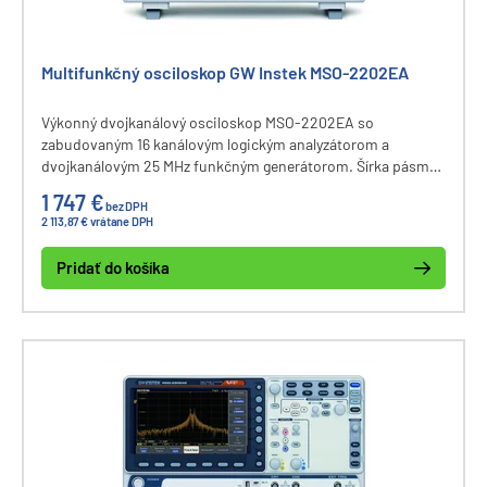
Multifunkčný osciloskop GW Instek MSO-2202EA
Výkonný dvojkanálový osciloskop MSO-2202EA so
zabudovaným 16 kanálovým logickým analyzátorom a
dvojkanálovým 25 MHz funkčným generátorom. Šírka pásma
osciloskopu DC - 200 MHz, vzorkovanie 1 GSa/s, vnútorná
1 747 €
bez DPH
pamäť až 10 M bodov na kanál, vertikálny rozsah 1 mV - 10 V,
2 113,87 € vrátane DPH
rozlíšenie 8 bitov. Viac ako 30 meracích funkcií, LCD 8“
displej, komunikačné rozhranie USB, Ethernet, Go-NoGo
Pridať do košíka
BNC.