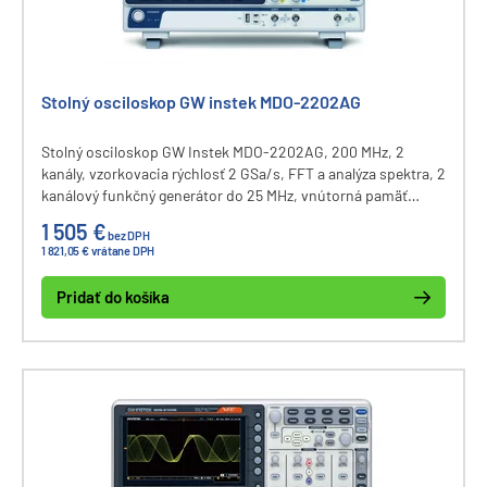
Stolný osciloskop GW instek MDO-2202AG
Stolný osciloskop GW Instek MDO-2202AG, 200 MHz, 2
kanály, vzorkovacia rýchlosť 2 GSa/s, FFT a analýza spektra, 2
kanálový funkčný generátor do 25 MHz, vnútorná pamäť
osciloskopu 20M bodov, dekódovanie zberníc I2C, UART,
1 505 €
bez DPH
CAN, LIN, displej 8", komunikačné rozhranie USB a LAN.
1 821,05 € vrátane DPH
Pridať do košíka