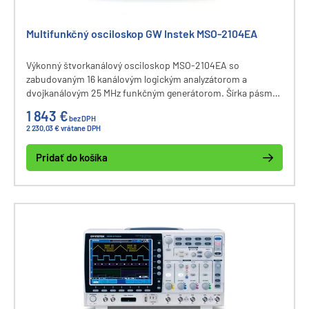
Multifunkčný osciloskop GW Instek MSO-2104EA
Výkonný štvorkanálový osciloskop MSO-2104EA so
zabudovaným 16 kanálovým logickým analyzátorom a
dvojkanálovým 25 MHz funkčným generátorom. Šírka pásma
osciloskopu DC - 100 MHz, vzorkovanie 1 GSa/s, vnútorná
1 843 €
bez DPH
pamäť až 10 M bodov na kanál, vertikálny rozsah 1 mV - 10 V,
2 230,03 € vrátane DPH
rozlíšenie 8 bitov. Viac ako 30 meracích funkcií, LCD 8“
displej, komunikačné rozhranie USB, Ethernet, Go-NoGo
Pridať do košíka
BNC.