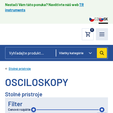
Nestačí Vám táto ponuka? Navštívte náš web
TR
instruments
CZ
SK
0
Stolné prístroje
OSCILOSKOPY
Stolné prístroje
Filter
Cenové rozpätie