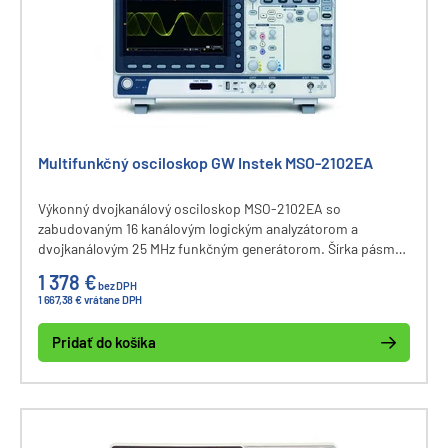
Multifunkčný osciloskop GW Instek MSO-2102EA
Výkonný dvojkanálový osciloskop MSO-2102EA so
zabudovaným 16 kanálovým logickým analyzátorom a
dvojkanálovým 25 MHz funkčným generátorom. Šírka pásma
osciloskopu DC - 100 MHz, vzorkovanie 1 GSa/s, vnútorná
1 378 €
bez DPH
pamäť až 10 M bodov na kanál, vertikálny rozsah 1 mV - 10 V,
1 667,38 € vrátane DPH
rozlíšenie 8 bitov. Viac ako 30 meracích funkcií, LCD 8“
displej, komunikačné rozhranie USB, Ethernet, Go-NoGo
Pridať do košíka
BNC.