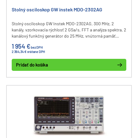
Stolný osciloskop GW instek MDO-2302AG
Stolný osciloskop GW Instek MDO-2302AG, 300 MHz, 2
kanály, vzorkovacia rýchlosť 2 GSa/s, FFT a analýza spektra, 2
kanálový funkčný generátor do 25 MHz, vnútorná pamäť
osciloskopu 20M bodov, dekódovanie zberníc I2C, UART,
1 954 €
bez DPH
CAN, LIN, displej 8", komunikačné rozhranie USB a LAN.
2 364,34 € vrátane DPH
Pridať do košíka