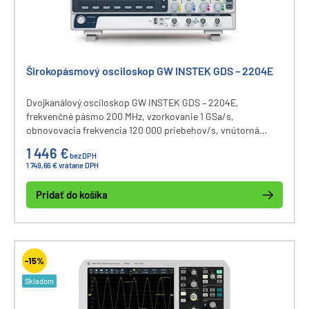
Širokopásmový osciloskop GW INSTEK GDS – 2204E
Dvojkanálový osciloskop GW INSTEK GDS – 2204E,
frekvenčné pásmo 200 MHz, vzorkovanie 1 GSa/s,
obnovovacia frekvencia 120 000 priebehov/s, vnútorná
pamäť 10M bodov, vertikálny rozsah 1 mV až 10 V, 36 meracích
1 446 €
bez DPH
funkcií, segmentovaná pamäť, FFT analýza, filtrovanie a
1 749,66 € vrátane DPH
datalogging signálov, 8” LCD displej, komunikačné rozhranie
USB, LAN, dekódovanie zberníc I2C, SPI, UART, CAN, LIN.
Pridať do košíka
-15%
Skladom