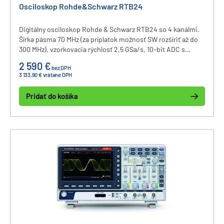
Osciloskop Rohde&Schwarz RTB24
Digitálny osciloskop Rohde & Schwarz RTB24 so 4 kanálmi.
Šírka pásma 70 MHz (za príplatok možnosť SW rozšíriť až do
300 MHz), vzorkovacia rýchlosť 2,5 GSa/s, 10-bit ADC s
rozlíšením 1 mV/div, pamäť 10M bodov, kapacitná dotyková
2 590 €
bez DPH
obrazovka 10,1" rozlíšenie 1280x800 px, komunikácia cez USB
3 133,90 € vrátane DPH
a LAN.
Pridať do košíka