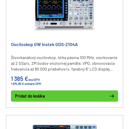
Osciloskop GW Instek GDS-2104A
Štvorkanálový osciloskop, šírka pásma 100 MHz, vzorkovanie
až 2 GSa/s, 2M bodov vnútornej pamäte, VPO, obnovovacia
frekvencia až 80 000 priebehov/s, farebný 8" LCD displej
800x600, 36 meracích funkcií, USB. Voliteľne logický
1 385 €
bez DPH
analyzátor (8 alebo 16 kanálov), rozhranie GPIB/LAN/SVGA
1 675,85 € vrátane DPH
alebo 2-kanálový generátor funkcií 3 MHz.
Pridať do košíka