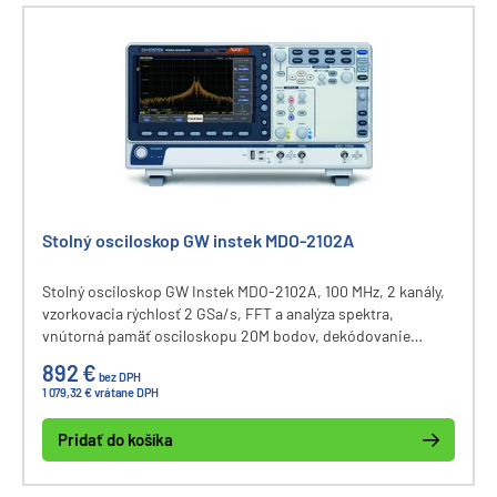
Stolný osciloskop GW instek MDO-2102A
Stolný osciloskop GW Instek MDO-2102A, 100 MHz, 2 kanály,
vzorkovacia rýchlosť 2 GSa/s, FFT a analýza spektra,
vnútorná pamäť osciloskopu 20M bodov, dekódovanie
zberníc I2C, UART, CAN, LIN, displej 8", komunikačné
892 €
bez DPH
rozhranie USB a LAN.
1 079,32 € vrátane DPH
Pridať do košíka