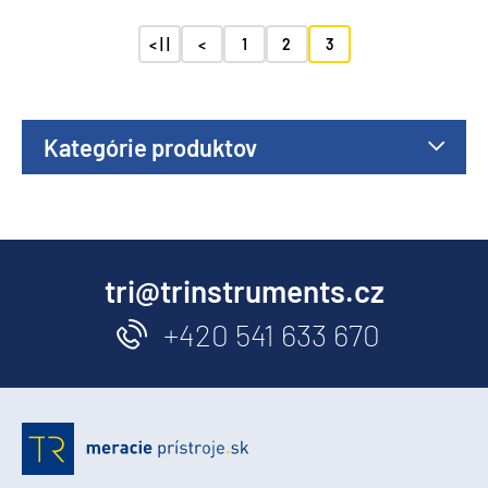
< | |
<
1
2
3
Kategórie produktov
tri@trinstruments.cz
+420 541 633 670