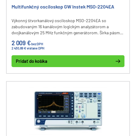
Multifunkčný osciloskop GW Instek MSO-2204EA
Výkonný štvorkanálový osciloskop MSO-2204EA so
zabudovaným 16 kanálovým logickým analyzátorom a
dvojkanálovým 25 MHz funkčným generátorom. Šírka pásma
osciloskopu DC - 200 MHz, vzorkovanie 1 GSa/s, vnútorná
2 009 €
bez DPH
pamäť až 10 M bodov na kanál, vertikálny rozsah 1 mV - 10 V,
2 430,89 € vrátane DPH
rozlíšenie 8 bitov. Viac ako 30 meracích funkcií, LCD 8“
displej, komunikačné rozhranie USB, Ethernet, Go-NoGo
Pridať do košíka
BNC.