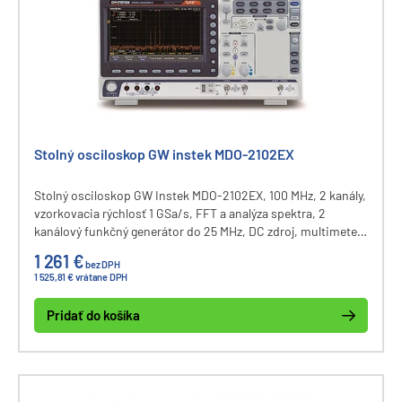
Stolný osciloskop GW instek MDO-2102EX
Stolný osciloskop GW Instek MDO-2102EX, 100 MHz, 2 kanály,
vzorkovacia rýchlosť 1 GSa/s, FFT a analýza spektra, 2
kanálový funkčný generátor do 25 MHz, DC zdroj, multimeter,
vnútorná pamäť osciloskopu 10M bodov/CH, dekódovanie
1 261 €
bez DPH
zberníc I2C, UART, CAN, LIN, displej 8", komunikačné
1 525,81 € vrátane DPH
rozhranie USB a LAN.
Pridať do košíka