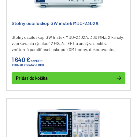
Stolný osciloskop GW instek MDO-2302A
Stolný osciloskop GW Instek MDO-2302A, 300 MHz, 2 kanály,
vzorkovacia rýchlosť 2 GSa/s, FFT a analýza spektra,
vnútorná pamäť osciloskopu 20M bodov, dekódovanie
zberníc I2C, UART, CAN, LIN, displej 8", komunikačné
1 640 €
bez DPH
rozhranie USB a LAN.
1 984,40 € vrátane DPH
Pridať do košíka