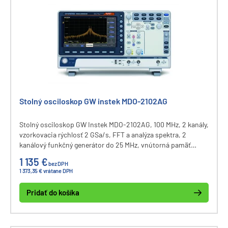
Stolný osciloskop GW instek MDO-2102AG
Stolný osciloskop GW Instek MDO-2102AG, 100 MHz, 2 kanály,
vzorkovacia rýchlosť 2 GSa/s, FFT a analýza spektra, 2
kanálový funkčný generátor do 25 MHz, vnútorná pamäť
osciloskopu 20M bodov, dekódovanie zberníc I2C, UART,
1 135 €
bez DPH
CAN, LIN, displej 8", komunikačné rozhranie USB a LAN.
1 373,35 € vrátane DPH
Pridať do košíka