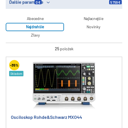
Ďalšie parametre
0 €
5 759 €
Abecedne
Najlacnejšie
Najdrahšie
Novinky
Zľavy
25
položek
-35%
Skladom
Osciloskop Rohde&Schwarz MXO44