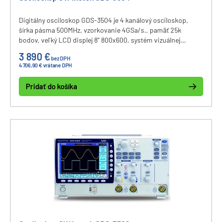
Digitálny osciloskop GDS-3504 je 4 kanálový osciloskop,
šírka pásma 500MHz, vzorkovanie 4GSa/s., pamäť 25k
bodov, veľký LCD displej 8" 800x600, systém vizuálnej
perzistencie (VPO), možnosť rozdelenia priebehov do okien,
3 890 €
bez DPH
voliteľne I2C, SPI a UART. Rozhranie USB (host port), USB
4 706,90 € vrátane DPH
(device port), RS-232, LAN, SVGA (video výstup). Výrobca
GW Instek (GoodWill).
Pridať do košíka