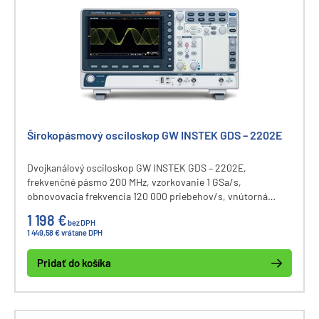
Šírokopásmový osciloskop GW INSTEK GDS – 2202E
Dvojkanálový osciloskop GW INSTEK GDS – 2202E,
frekvenčné pásmo 200 MHz, vzorkovanie 1 GSa/s,
obnovovacia frekvencia 120 000 priebehov/s, vnútorná
pamäť 10M bodov, vertikálny rozsah 1 mV až 10 V, 36 meracích
1 198 €
bez DPH
funkcií, segmentovaná pamäť, FFT analýza, filtrovanie a
1 449,58 € vrátane DPH
datalogging signálov, 8” LCD displej, komunikačné rozhranie
USB, LAN, dekódovanie zberníc I2C, SPI, UART, CAN, LIN.
Pridať do košíka