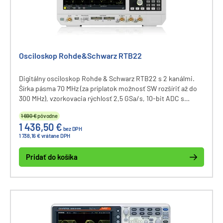
Osciloskop Rohde&Schwarz RTB22
Digitálny osciloskop Rohde & Schwarz RTB22 s 2 kanálmi.
Šírka pásma 70 MHz (za príplatok možnosť SW rozšíriť až do
300 MHz), vzorkovacia rýchlosť 2,5 GSa/s, 10-bit ADC s
rozlíšením 1 mV/div, pamäť 10M bodov, kapacitná dotyková
1 690 €
pôvodne
obrazovka 10,1" rozlíšenie 1280x800 px, komunikácia cez USB
1 436,50 €
a LAN.
bez DPH
1 738,16 € vrátane DPH
Pridať do košíka