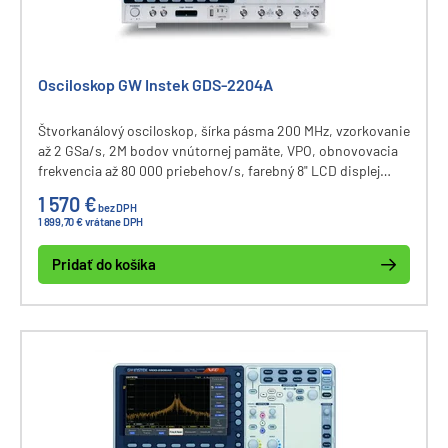
Osciloskop GW Instek GDS-2204A
Štvorkanálový osciloskop, šírka pásma 200 MHz, vzorkovanie
až 2 GSa/s, 2M bodov vnútornej pamäte, VPO, obnovovacia
frekvencia až 80 000 priebehov/s, farebný 8" LCD displej
800x600, 36 meracích funkcií, USB. Voliteľne logický
1 570 €
bez DPH
analyzátor (8 alebo 16 kanálov), rozhranie GPIB/LAN/SVGA
1 899,70 € vrátane DPH
alebo 2-kanálový generátor funkcií 3 MHz.
Pridať do košíka