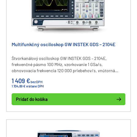
Multifunkčný osciloskop GW INSTEK GDS – 2104E
Štvorkanálový osciloskop GW INSTEK GDS – 2104E,
frekvenčné pásmo 100 MHz, vzorkovanie 1 GSa/s,
obnovovacia frekvencia 120 000 priebehov/s, vnútorná
pamäť 10M bodov, vertikálny rozsah 1 mV až 10 V, 36 meracích
1 409 €
bez DPH
funkcí, segmentovaná pamäť, FFT analýza, filtrovanie a
1 704,89 € vrátane DPH
datalogging signálov, 8” LCD displej, komunikačné rozhranie
USB, LAN, dekódovanie zberníc I2C, SPI, UART, CAN, LIN.
Pridať do košíka