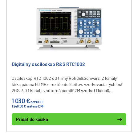
Digitálny osciloskop R&S RTC1002
Osciloskop RTC 1002 od firmy Rohde&Schwarz, 2 kanály,
šírka pásma 50 MHz, rozlíšenie 8 bitov, vzorkovacia rýchlosť
2GSa/s (1 kanál), vnútorná pamäť 2M vzorka (1 kanál),
komunikačné rozhranie USB, Ethernet.
1 030 €
bez DPH
1 246,30 € vrátane DPH
Pridať do košíka