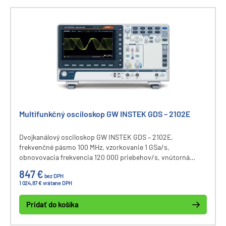
Multifunkčný osciloskop GW INSTEK GDS – 2102E
Dvojkanálový osciloskop GW INSTEK GDS – 2102E,
frekvenčné pásmo 100 MHz, vzorkovanie 1 GSa/s,
obnovovacia frekvencia 120 000 priebehov/s, vnútorná
pamäť 10M bodov, vertikálny rozsah 1 mV až 10 V, 36 meracích
847 €
bez DPH
funkcí, segmentovaná pamäť, FFT analýza, filtrovanie a
1 024,87 € vrátane DPH
datalogging signálov, 8” LCD displej, komunikačné rozhranie
USB, LAN, dekódovanie zberníc I2C, SPI, UART, CAN, LIN.
Pridať do košíka