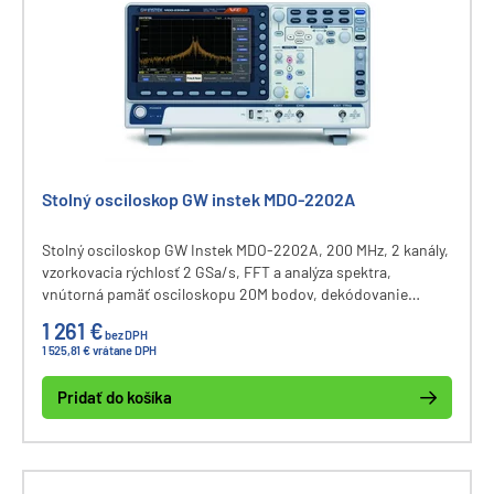
Stolný osciloskop GW instek MDO-2202A
Stolný osciloskop GW Instek MDO-2202A, 200 MHz, 2 kanály,
vzorkovacia rýchlosť 2 GSa/s, FFT a analýza spektra,
vnútorná pamäť osciloskopu 20M bodov, dekódovanie
zberníc I2C, UART, CAN, LIN, displej 8", konunikačné
1 261 €
bez DPH
rozhranie USB a LAN.
1 525,81 € vrátane DPH
Pridať do košíka