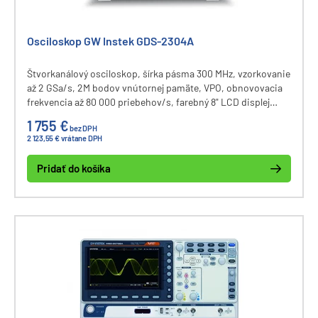
Osciloskop GW Instek GDS-2304A
Štvorkanálový osciloskop, šírka pásma 300 MHz, vzorkovanie
až 2 GSa/s, 2M bodov vnútornej pamäte, VPO, obnovovacia
frekvencia až 80 000 priebehov/s, farebný 8" LCD displej
800x600, 36 meracích funkcií, USB. Voliteľne logický
1 755 €
bez DPH
analyzátor (8 alebo 16 kanálov), rozhranie GPIB/LAN/SVGA
2 123,55 € vrátane DPH
alebo 2-kanálový generátor funkcií 3 MHz.
Pridať do košíka