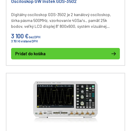
Osciloskop GW Instek GDS-3502
Digitálny osciloskop GDS-3502 je 2 kanálový osciloskop,
šírka pásma 500MHz, vzorkovanie 4GSa/s., pamäť 25k
bodov, veľký LCD displej 8" 800x600, systém vizuálnej
perzistencie (VPO), možnosť rozdelenia priebehov do okien,
3 100 €
bez DPH
voliteľne I2C, SPI a UART. Rozhranie USB (host port), USB
3 751 € vrátane DPH
(device port), RS-232, LAN, SVGA (video výstup). Výrobca
GW Instek (GoodWill).
Pridať do košíka