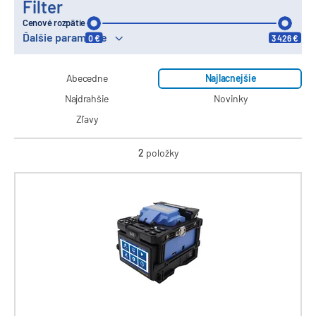
Filter
Cenové rozpätie
Ďalšie parametre
0 €
3 426 €
Abecedne
Najlacnejšie
Najdrahšie
Novinky
Zľavy
2
položky