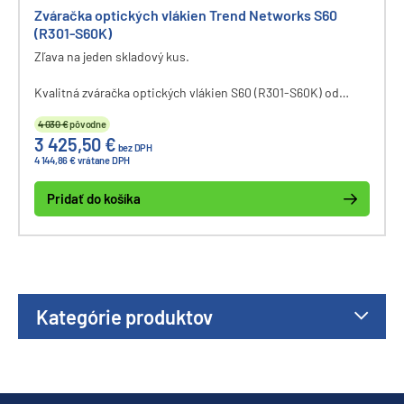
Zváračka optických vlákien Trend Networks S60
(R301-S60K)
Zľava na jeden skladový kus.
Kvalitná zváračka optických vlákien S60 (R301-S60K) od
anglickej firmy Trend Networks na zváranie jadro - jadro (core
4 030 €
pôvodne
to core).
3 425,50 €
bez DPH
4 144,86 € vrátane DPH
Pridať do košíka
Kategórie produktov