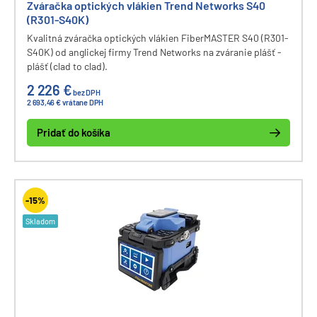
Zváračka optických vlákien Trend Networks S40
(R301-S40K)
Kvalitná zváračka optických vlákien FiberMASTER S40 (R301-
S40K) od anglickej firmy Trend Networks na zváranie plášť -
plášť (clad to clad).
2 226 €
bez DPH
2 693,46 € vrátane DPH
Pridať do košíka
-15%
Skladom